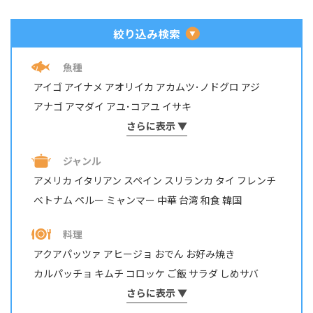
絞り込み検索
魚種
アイゴ
アイナメ
アオリイカ
アカムツ･ノドグロ
アジ
アナゴ
アマダイ
アユ･コアユ
イサキ
イシダイ・イシガキダイ
さらに表示 ▼
イスズミ
イトヨリダイ
イワシ
ウナギ
ウミタナゴ
エビ・テナガエビ
ジャンル
オイカワ・カワムツ・モロコ
オニカサゴ
カサゴ
カジカ
アメリカ
イタリアン
スペイン
スリランカ
タイ
フレンチ
カツオ
カマス
カレイ
カワハギ
カンパチ
ベトナム
ペルー
ミャンマー
中華
台湾
和食
韓国
キジハタ・アコウ
キス
キュウセン･ベラ
ギンガメアジ・ロウニンアジ など
キンギョ
キンメダイ
料理
グチ･イシモチ
クロダイ・チヌ
ケンサキイカ
アクアパッツァ
アヒージョ
おでん
お好み焼き
コイ・ニゴイ
コウイカ
コブダイ
サケ･アキアジ
カルパッチョ
キムチ
コロッケ
ご飯
サラダ
しめサバ
サッパ・コノシロ
サバ
サヨリ
サワラ・サゴシ
シイラ
しゃぶしゃぶ
そうめん
さらに表示 ▼
ソテー
タコ焼き
チヂミ
スズキ
スズメダイ
スルメイカ
ソイ
その他
タイ
チャーハン
パスタ
ホイル焼き
マリネ
みりん干し