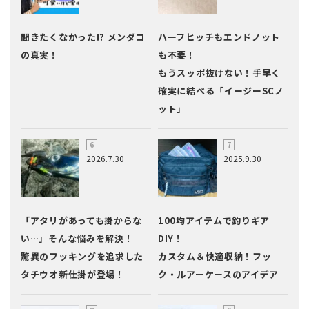
聞きたくなかった!? メンダコ
ハーフヒッチもエンドノット
の真実！
も不要！
もうスッポ抜けない！手早く
確実に結べる「イージーSCノ
ット」
2026.7.30
2025.9.30
「アタリがあっても掛からな
100均アイテムで釣りギア
い…」そんな悩みを解決！
DIY！
驚異のフッキングを追求した
カスタム＆快適収納！フッ
タチウオ新仕掛が登場！
ク・ルアーケースのアイデア