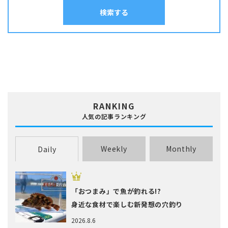
タカノハダイ
タコ
タチウオ
タナゴ
タラ
検索する
ムニエル
串物
丼
出汁
刺身
南蛮漬け
和え物
塩焼き
塩辛
チダイ・レンコダイ
トラウト･マス
ナマズ
寿司
干物
揚げ物
昆布締め
春巻き
汁物
漬け料理
ニザダイ・サンノジ
ニシン
ネズミゴチ・メゴチ
炊き込みご飯
炒め物
焼き物
照り焼き
煮付け・煮物
ネンブツダイ
ハゼ
ハタ
ヒラマサ
ヒラメ
煮込み料理
燻製
茹で料理
蒸し料理
酢締め
鍋
麺類
フエダイ・フエフキダイ
フグ
ブダイ
フナ･ヘラブナ
ブラックバス
ブリ･ハマチ
ホウボウ
ホッケ
マエソ・エソ
マグロ
マゴチ
ムツ･クロムツ
メジナ･グレ
メッキ
メバル
RANKING
ヤリイカ
ワカサギ
人気の記事ランキング
Weekly
Monthly
Daily
「おつまみ」で魚が釣れる!?
身近な食材で楽しむ新発想の穴釣り
2026.8.6