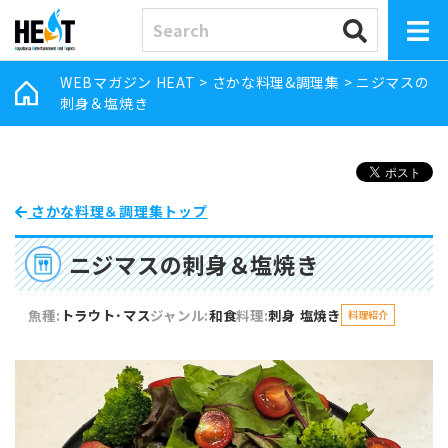
WEBマガジン HEAT
>
さかな料理&調理集
>
ニジマスの
刺身＆塩焼き
さかな料理＆調理集トップ
ニジマスの刺身＆塩焼き
魚種:
トラウト･マス
ジャンル:
和食
料理:
刺身
塩焼き
料理紹介