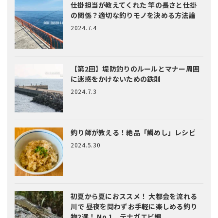
仕掛担当が教えてくれた
竿の長さと仕掛
の関係？適切な釣りモノを決める方法論
2024.7.4
【第2回】堤防釣りのルールとマナー
周囲
に迷惑をかけないための鉄則
2024.7.3
釣り師が教える！絶品「鯛めし」レシピ
2024.5.30
初夏から夏におススメ！ 大都会を流れる
川で 昼夜を問わずお手軽に楽しめる釣り
物2選！ No.1 テナガエビ編