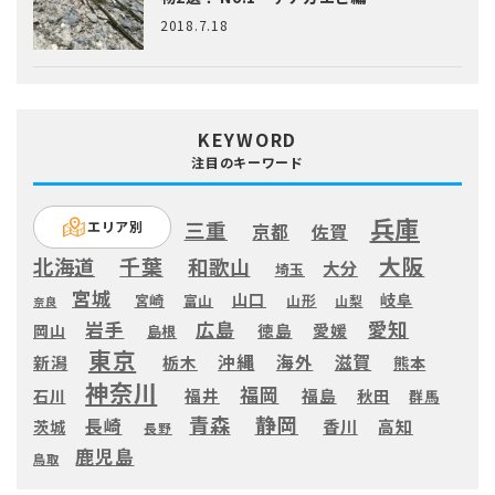
2018.7.18
KEYWORD
注目のキーワード
兵庫
三重
エリア別
京都
佐賀
大阪
千葉
北海道
和歌山
大分
埼玉
宮城
山口
岐阜
宮崎
富山
山形
山梨
奈良
愛知
広島
岩手
徳島
愛媛
岡山
島根
東京
滋賀
沖縄
海外
新潟
栃木
熊本
神奈川
福岡
福井
福島
秋田
石川
群馬
静岡
青森
長崎
高知
香川
茨城
長野
鹿児島
鳥取