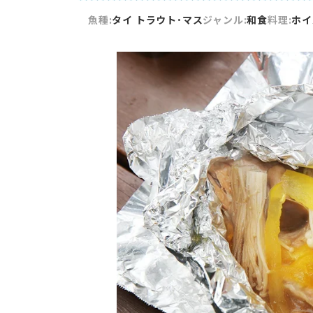
魚種:
タイ
トラウト･マス
ジャンル:
和食
料理:
ホイ