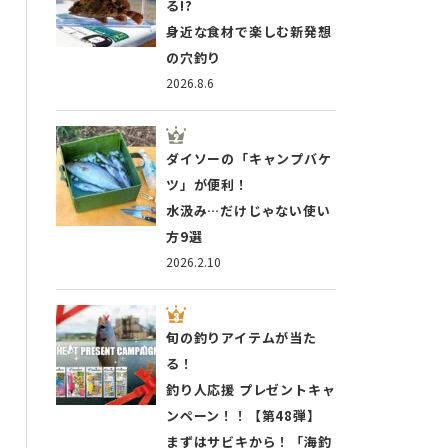
る!?
身近な食材で楽しむ新発想
の穴釣り
2026.8.6
ダイソーの「キャンプバケ
ツ」が便利！
水汲み…だけじゃない使い
方9選
2026.2.10
旬の釣りアイテムが当た
る！
釣り人応援 プレゼントキャ
ンペーン！！【第48弾】
まずはサビキから！「海釣