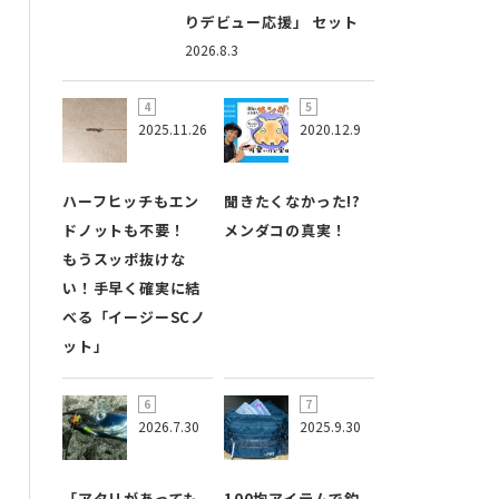
りデビュー応援」 セット
2026.8.3
2025.11.26
2020.12.9
ハーフヒッチもエン
聞きたくなかった!?
ドノットも不要！
メンダコの真実！
もうスッポ抜けな
い！手早く確実に結
べる「イージーSCノ
ット」
2026.7.30
2025.9.30
「アタリがあっても
100均アイテムで釣