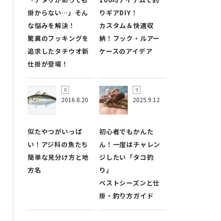
掛からない…」そん
りギアDIY！
な悩みを解決！
カスタム＆快適収
驚異のフッキングを
納！フック・ルアー
追求したタチウオ新
ケースのアイデア
仕掛が登場！
2016.8.20
2025.9.12
似たやつがいっぱ
初心者でもかんた
い！アジ科の魚たち
ん！一度はチャレン
簡単な見分け方と地
ジしたい「タコ釣
方名
り」
ベストシーズンと仕
掛・釣り方ガイド