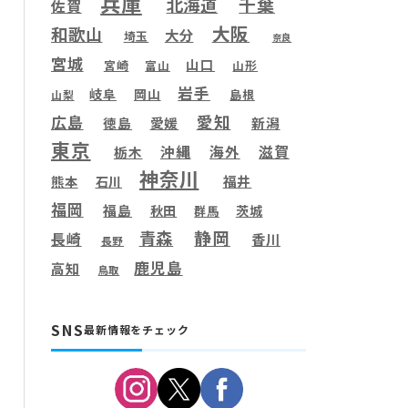
兵庫
千葉
北海道
佐賀
大阪
和歌山
大分
埼玉
奈良
宮城
山口
宮崎
富山
山形
岩手
岐阜
岡山
島根
山梨
愛知
広島
徳島
愛媛
新潟
東京
滋賀
沖縄
海外
栃木
神奈川
福井
熊本
石川
福岡
福島
秋田
茨城
群馬
静岡
青森
長崎
香川
長野
鹿児島
高知
鳥取
SNS
最新情報をチェック