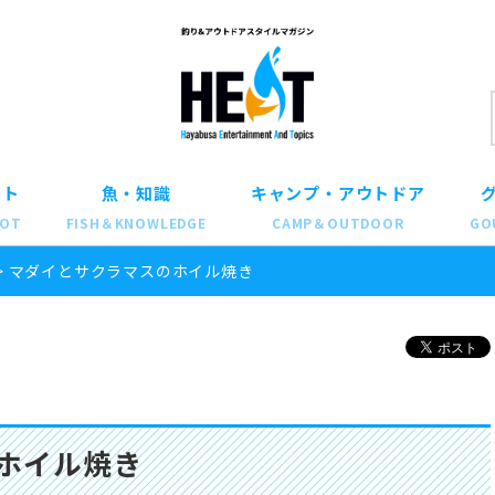
ット
魚・知識
キャンプ・アウトドア
POT
FISH＆KNOWLEDGE
CAMP＆OUTDOOR
GO
>
マダイとサクラマスのホイル焼き
ホイル焼き