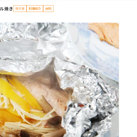
ル焼き
作り方
料理紹介
材料