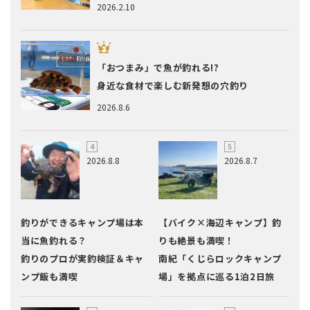
2026.2.10
「おつまみ」で魚が釣れる!?
身近な食材で楽しむ新発想の穴釣り
2026.8.6
2026.8.8
2026.8.7
釣りができるキャンプ場は本
【バイク×海辺キャンプ】釣
当に魚釣れる？
りも絶景も満喫！
釣りのプロが実釣検証＆キャ
南紀「くじらロックキャンプ
ンプ飯も満喫
場」を拠点に巡る1泊2日旅