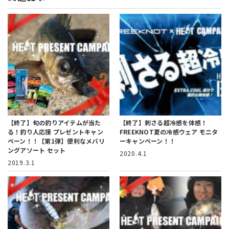
【終了】旬の釣りアイテムが当た
【終了】刺さる超冷感を体感！
る！
釣り人応援 プレゼントキャン
FREEKNOT夏の冷感ウェア モニタ
ペーン！！【第1弾】
便利なメバリ
ーキャンペーン！！
ングアソート セット
2020.4.1
2019.3.1