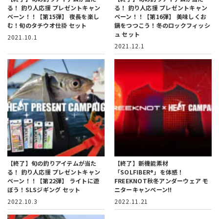
る！
釣り人応援 プレゼントキャン
る！
釣り人応援 プレゼントキャン
ペーン！！【第15弾】
夜長を楽し
ペーン！！【第16弾】
美味しくお
む！旬のタチウオ仕掛 セット
鍋をつつこう！冬のロックフィッシ
ュ セット
2021.10.1
2021.12.1
【終了】旬の釣りアイテムが当た
【終了】新機能素材
る！
釣り人応援 プレゼントキャン
「SOLFIBER®」を体感！
ペーン！！【第22弾】
ライトに遊
FREEKNOT秋冬アンダーウェア モ
ぼう！SLSジギング セット
ニターキャンペーン!!
2022.10.3
2022.11.21