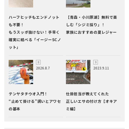
ハーフヒッチもエンドノット
【青森・小川原湖】無料で楽
も不要！
しむ「シジミ採り」！
もうスッポ抜けない！手早く
家族におすすめの夏レジャー
確実に結べる「イージーSCノ
ット」
2026.8.7
2023.9.11
テンヤタチウオ入門！
仕掛担当が教えてくれた
“止めて掛ける”誘いとアワセ
正しいエサの付け方【オキア
の基本
ミ編】