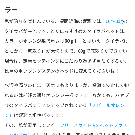
ラー
私が釣りを楽しんでいる、福岡近海の
響灘
では、
60～80g
の
タイラバが主流です。とくにおすすめのタイラバヘッドは、
カラーが
オレンジ系
で重さは
60g！
とはいえ、タイラバは
とにかく「底取り」が大切なので、60gで底取りができない
場合は、定番セッティングにこだわり過ぎず重たくするか、
比重の重いタングステンのヘッドに変えてくださいね！
水深や濁りの有無、天気にもよりますが、響灘で安定して釣
れるのは前述の通りオレンジ一択です！ なかでも、ハヤブ
サのタイラバにラインナップされている
「アピールオレン
ジ」
は響灘と相性バッチリ！
その、私が愛用している「
フリースライド VS ヘッドプラス
（ハヤブサ）
」は、偏光ミラーアイが海中でもキラキラと