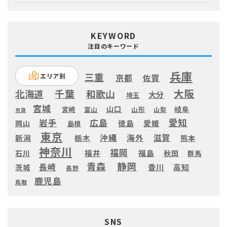
KEYWORD
注目のキーワード
兵庫
三重
エリア別
京都
佐賀
大阪
千葉
北海道
和歌山
大分
埼玉
宮城
山口
岐阜
宮崎
富山
山形
山梨
奈良
愛知
広島
岩手
徳島
愛媛
岡山
島根
東京
滋賀
沖縄
海外
新潟
栃木
熊本
神奈川
福岡
福井
福島
秋田
石川
群馬
静岡
青森
長崎
高知
香川
茨城
長野
鹿児島
鳥取
SNS