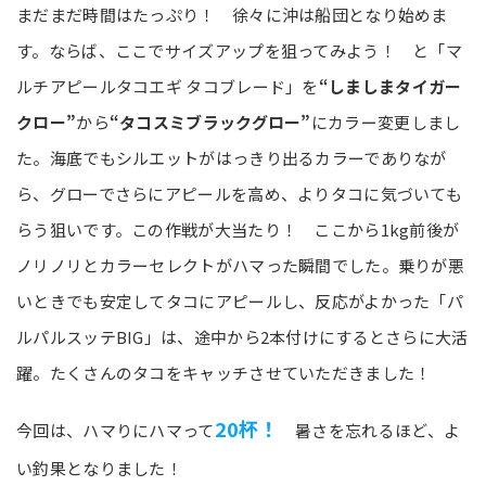
まだまだ時間はたっぷり！ 徐々に沖は船団となり始めま
す。ならば、ここでサイズアップを狙ってみよう！ と「マ
ルチアピールタコエギ タコブレード」を
“しましまタイガー
クロー”
から
“タコスミブラックグロー”
にカラー変更しまし
た。海底でもシルエットがはっきり出るカラーでありなが
ら、グローでさらにアピールを高め、よりタコに気づいても
らう狙いです。この作戦が大当たり！ ここから1kg前後が
ノリノリとカラーセレクトがハマった瞬間でした。乗りが悪
いときでも安定してタコにアピールし、反応がよかった「パ
ルパルスッテBIG」は、途中から2本付けにするとさらに大活
躍。たくさんのタコをキャッチさせていただきました！
20杯！
今回は、ハマりにハマって
暑さを忘れるほど、よ
い釣果となりました！