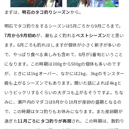
まずは、
明石のタコ釣りシーズン
から。
明石でタコ釣りをするシーズンは5月ごろから9月ごろまで。
7月から9月初め
が、最もよく釣れる
ベストシーズン
だと思い
ます。6月ごろも釣れはしますが個体が小さく新子が多いの
で、やっぱり食べる楽しみも含めて、8月が1番旬ということ
になります。この時期は300gから500gの個体も多いのです
が、ときには1kgオーバー、なかには2kg、3kgのモンスター
級も上がるシーズンでもあります。聞いた話によれば4kgと
いうビックリするぐらいの大ダコも上がるそうですよ。ちな
みに、瀬戸内のマダコは9月から10月が産卵の盛期となるの
で、この時期はタコ釣りもお休みになります。また産卵期が
過ぎた
11月ごろにタコ釣りが再開
され、この時期は、数釣り