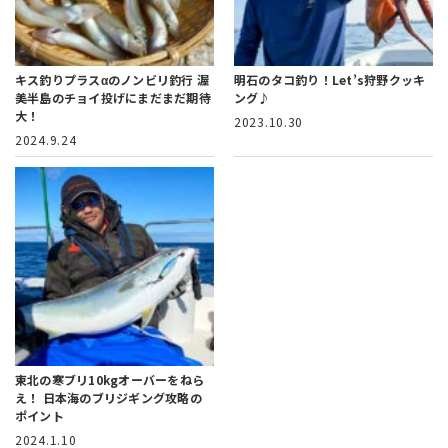
キス釣りプラスαのノンビリ釣行
渥
明石のタコ釣り！Let’s狩野クッキ
美半島のチョイ投げにまだまだ期待
ング♪
大！
2023.10.30
2024.9.24
東北の寒ブリ10kgオーバーをねら
え！
日本海のブリジギング攻略の
ポイント
2024.1.10