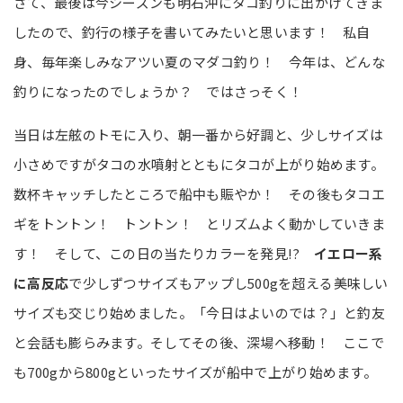
さて、最後は今シーズンも明石沖にタコ釣りに出かけてきま
したので、釣行の様子を書いてみたいと思います！ 私自
身、毎年楽しみなアツい夏のマダコ釣り！ 今年は、どんな
釣りになったのでしょうか？ ではさっそく！
当日は左舷のトモに入り、朝一番から好調と、少しサイズは
小さめですがタコの水噴射とともにタコが上がり始めます。
数杯キャッチしたところで船中も賑やか！ その後もタコエ
ギをトントン！ トントン！ とリズムよく動かしていきま
す！ そして、この日の当たりカラーを発見!?
イエロー系
に高反応
で少しずつサイズもアップし500gを超える美味しい
サイズも交じり始めました。「今日はよいのでは？」と釣友
と会話も膨らみます。そしてその後、深場へ移動！ ここで
も700gから800gといったサイズが船中で上がり始めます。