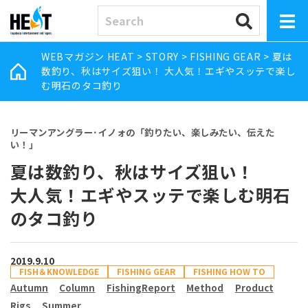
WEBマガジン HEAT
>
STORY
>
FISHING GEAR
>
夏は
数釣り、秋はサイズ狙い！ 大人気！エギやスッテで楽し
む明石のタコ釣り
リーマンアングラー･イノォの「釣りたい、楽しみたい、伝えた
い！」
夏は数釣り、秋はサイズ狙い！
大人気！エギやスッテで楽しむ明石
のタコ釣り
2019.9.10
FISH＆KNOWLEDGE
FISHING GEAR
FISHING HOW TO
Autumn
Column
FishingReport
Method
Product
Rigs
Summer