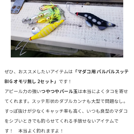
ぜひ、おススメしたいアイテムは
「マダコ用 パルパルスッテ
BIG オモリ無し 2セット」
です！
アピール力の強い
つやつやパール玉
は本当によくタコを寄せ
てくれます。スッテ形状のダブルカンナも大型で問題なし。
すっぽ抜けが少なくキャッチ率も高く、いつも良型のマダコ
をシブいときでも釣らせてくれる手放せないアイテムで
す！ 本当よく釣れますよ！