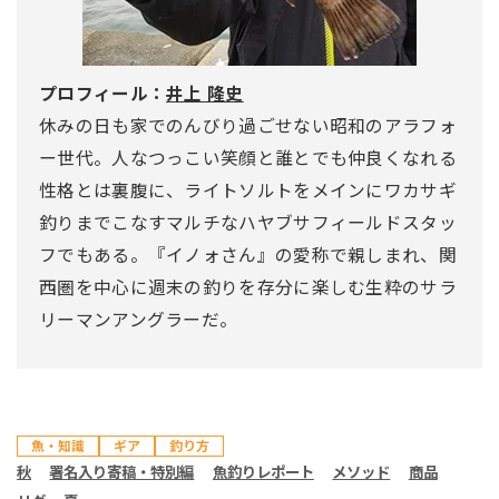
プロフィール：
井上 隆史
休みの日も家でのんびり過ごせない昭和のアラフォ
ー世代。人なつっこい笑顔と誰とでも仲良くなれる
性格とは裏腹に、ライトソルトをメインにワカサギ
釣りまでこなすマルチなハヤブサフィールドスタッ
フでもある。『イノォさん』の愛称で親しまれ、関
西圏を中心に週末の釣りを存分に楽しむ生粋のサラ
リーマンアングラーだ。
魚・知識
ギア
釣り方
秋
署名入り寄稿・特別編
魚釣りレポート
メソッド
商品