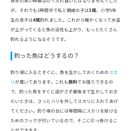
真冬の寒い時期なので入れ食いとはなりませんでした
が、それでも1時間半で私と親戚の子は
3尾
、小学5年
生の息子は
4尾
釣れました。これから暖かくなって水温
が上がってくると魚の活性も上がり、もっとたくさん
釣れるようになるそうです。
釣った魚はどうするの？
釣り場に入るとすぐに、魚を生かしておくための
スカ
リ
が置いてあります。これも
無料
でお借りできるの
で、釣った魚をすぐに逃がさず最後まで生かしておき
たいときは、さっとハリを外してスカリに入れてあげ
てください。釣り場の台には等間隔にスカリを掛ける
ためのフックが付いているので、そこに引っ掛けるこ
とができます。