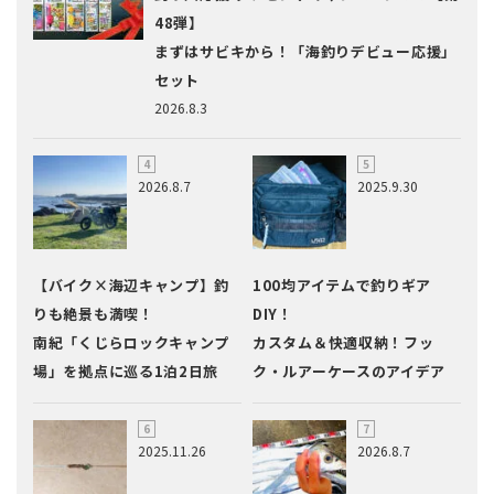
48弾】
まずはサビキから！「海釣りデビュー応援」
セット
2026.8.3
2026.8.7
2025.9.30
【バイク×海辺キャンプ】釣
100均アイテムで釣りギア
りも絶景も満喫！
DIY！
南紀「くじらロックキャンプ
カスタム＆快適収納！フッ
場」を拠点に巡る1泊2日旅
ク・ルアーケースのアイデア
2025.11.26
2026.8.7