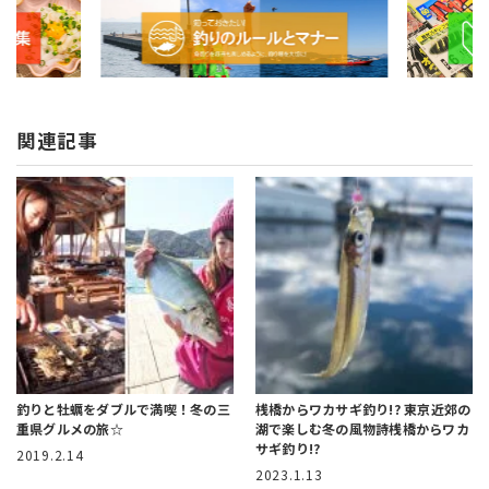
関連記事
釣りと牡蠣をダブルで満喫！冬の三
桟橋からワカサギ釣り!?
東京近郊の
重県グルメの旅☆
湖で楽しむ冬の風物詩桟橋からワカ
サギ釣り!?
2019.2.14
2023.1.13