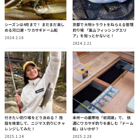
シーズンは4月まで！
まだまだ楽し
京都で大物トラウトをねらえる管理
める河口湖・ワカサギドーム船
釣り場
「嵐山フィッシングエリ
ア」を知っとかないと！
2024.2.16
2024.2.21
行きたい釣り場をどう決める？
施
本州一の厳寒地「岩洞湖」で、
快
設を検索して、ニジマス釣りにチャ
適にワカサギ釣りを楽しむ「ドーム
レンジしてみた！
船」はいかが？
2025.1.24
2025.2.28