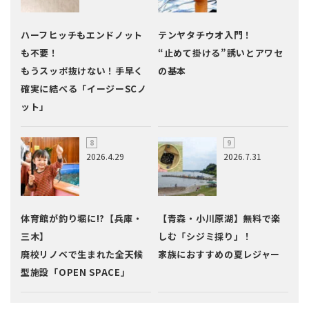
ハーフヒッチもエンドノット
テンヤタチウオ入門！
も不要！
“止めて掛ける”誘いとアワセ
もうスッポ抜けない！手早く
の基本
確実に結べる「イージーSCノ
ット」
2026.4.29
2026.7.31
体育館が釣り堀に!?【兵庫・
【青森・小川原湖】無料で楽
三木】
しむ「シジミ採り」！
廃校リノベで生まれた全天候
家族におすすめの夏レジャー
型施設「OPEN SPACE」