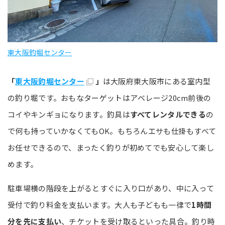
東大阪釣堀センター
「
東大阪釣堀センター
」
は大阪府東大阪市にある室内型
の釣り堀です。おもなターゲットはアベレージ20cm前後の
コイやキンギョになります。釣具は
すべてレンタルできる
の
で何も持っていかなくてもOK。もちろんエサも仕掛もすべて
お任せできるので、まったく釣りが初めてでも安心して楽し
めます。
駐車場横の階段を上がるとすぐに入り口があり、中に入って
受付で釣り料金を支払います。大人も子どもも一律で
1時間
分を先に支払い
、チケットを受け取るといった具合。釣り時