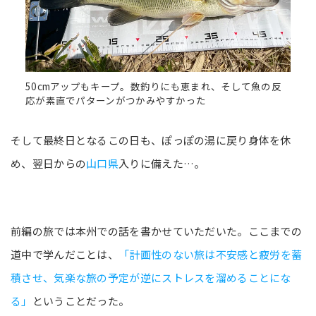
50cmアップもキープ。数釣りにも恵まれ、そして魚の反
応が素直でパターンがつかみやすかった
そして最終日となるこの日も、ぽっぽの湯に戻り身体を休
め、翌日からの
山口県
入りに備えた…。
前編の旅では本州での話を書かせていただいた。ここまでの
道中で学んだことは、
「計画性のない旅は不安感と疲労を蓄
積させ、気楽な旅の予定が逆にストレスを溜めることにな
る」
ということだった。