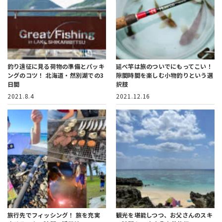
釣り遠征に見る荷物の準備とパッキ
延べ竿は旅のついでにもってこい！
ングのコツ！
北海道・然別湖での3
隙間時間を楽しむ小物釣りという選
日間
択肢
2021.8.4
2021.12.16
旅行先でフィッシング！
旅を充実
観光を堪能しつつ、お父さんのスキ