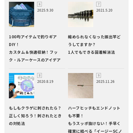
2025.9.30
2021.5.20
100均アイテムで釣りギア
縮められなくなった振出竿ど
DIY！
うしてますか？
カスタム＆快適収納！フッ
1人でもできる固着解消法
ク・ルアーケースのアイデア
2020.8.19
2025.11.26
もしもクラゲに刺されたら？
ハーフヒッチもエンドノット
正しく知ろう！刺されたとき
も不要！
の対処法
もうスッポ抜けない！手早く
確実に結べる「イージーSCノ