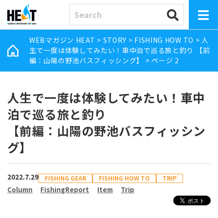
WEBマガジン HEAT
>
STORY
>
FISHING HOW TO
>
人
生で一度は体験してみたい！車中泊で巡る旅と釣り 【前
編：山陽の野池バスフィッシング】
>
ページ 2
人生で一度は体験してみたい！車中
泊で巡る旅と釣り
【前編：山陽の野池バスフィッシン
グ】
2022.7.29
FISHING GEAR
FISHING HOW TO
TRIP
Column
FishingReport
Item
Trip