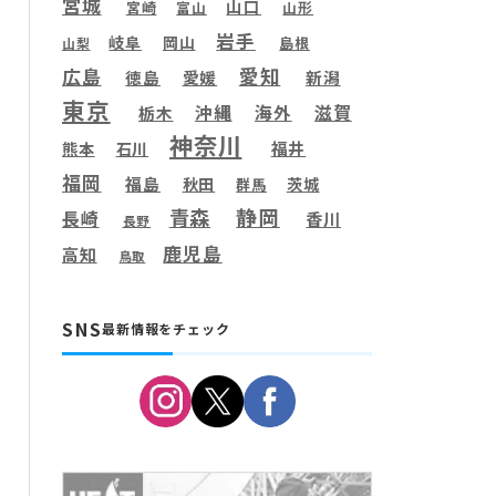
宮城
山口
宮崎
富山
山形
岩手
岐阜
岡山
島根
山梨
愛知
広島
徳島
愛媛
新潟
東京
滋賀
沖縄
海外
栃木
神奈川
福井
熊本
石川
福岡
福島
秋田
茨城
群馬
静岡
青森
長崎
香川
長野
鹿児島
高知
鳥取
SNS
最新情報をチェック