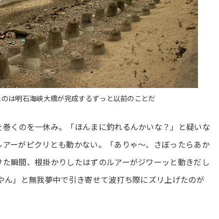
たのは明石海峡大橋が完成するずっと以前のことだ
を巻くのを一休み。「ほんまに釣れるんかいな？」と疑いな
ルアーがピクリとも動かない。「ありゃ～、さぼったらあか
けた瞬間、根掛かりしたはずのルアーがジワーッと動きだし
るやん」と無我夢中で引き寄せて波打ち際にズリ上げたのが