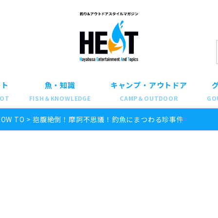
ット
魚・知識
キャンプ・アウトドア
POT
FISH＆KNOWLEDGE
CAMP＆OUTDOOR
GO
HOW TO
>
抱腹絶倒！摩訶不思議！釣魚にまつわる珍事件
！