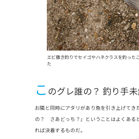
エビ撒き釣りでセイゴやハネクラスを釣った
た
こ
のグレ誰の？ 釣り手
お隣と同時にアタリがあり魚を引き上げてき
の？ さあどっち？」ということはよくある
れば決着するものだ。