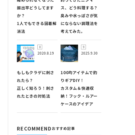
振出竿どうしてます
ス、どう料理する？
か？
臭みや水っぽさが気
1人でもできる固着解
にならない調理法を
消法
考えてみた。
2020.8.19
2025.9.30
もしもクラゲに刺さ
100均アイテムで釣
れたら？
りギアDIY！
正しく知ろう！刺さ
カスタム＆快適収
れたときの対処法
納！フック・ルアー
ケースのアイデア
RECOMMEND
おすすめ記事