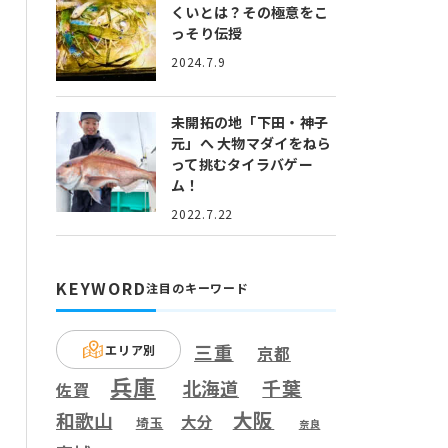
くいとは？
その極意をこ
っそり伝授
2024.7.9
未開拓の地「下田・神子
元」へ
大物マダイをねら
って挑むタイラバゲー
ム！
2022.7.22
KEYWORD
注目のキーワード
三重
エリア別
京都
兵庫
千葉
北海道
佐賀
大阪
和歌山
大分
埼玉
奈良