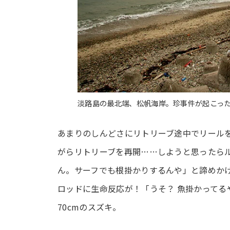
淡路島の最北端、松帆海岸。珍事件が起こっ
あまりのしんどさにリトリーブ途中でリール
がらリトリーブを再開……しようと思ったら
ん。サーフでも根掛かりするんや」と諦めか
ロッドに生命反応が！「うそ？ 魚掛かって
70cmのスズキ。