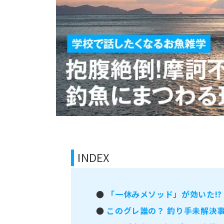
INDEX
●
「一休みメソッド」が効いた!?
●
このグレ誰の？ 釣り手未解決