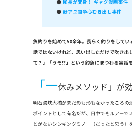
●
尾長が変身！ ギャグ漫画事件
●
野アユ闘争心むき出し事件
魚釣りを始めて50余年。長らく釣りをして
話ではないけれど、思い出しただけで吹き出
て？」「うそ!?」という釣魚にまつわる実話
「一
休みメソッド」が効
明石海峡大橋がまだ影も形もなかったころの
ポイントとして有名だが、日中でもルアーで
とがないシンキングミノー（だったと思う）