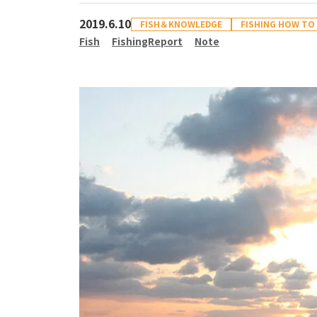
2019.6.10
FISH＆KNOWLEDGE
FISHING HOW TO
Fish
FishingReport
Note