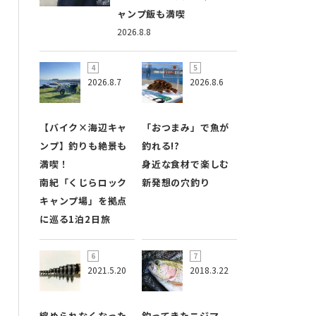
ャンプ飯も満喫
2026.8.8
2026.8.7
2026.8.6
【バイク×海辺キャ
「おつまみ」で魚が
ンプ】釣りも絶景も
釣れる!?
満喫！
身近な食材で楽しむ
南紀「くじらロック
新発想の穴釣り
キャンプ場」を拠点
に巡る1泊2日旅
2021.5.20
2018.3.22
縮められなくなった
釣ってきたニジマ