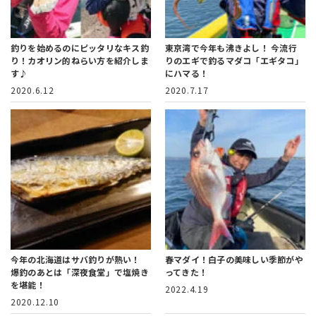
釣りを始めるのにピッタリなキス釣
東京湾で今年も沸きよし！
今流行
り！
カオリン的ねらい方を紹介しま
りのエギで釣るマダコ「エギタコ」
す♪
にハマる！
2020.6.12
2020.7.17
今年の北海道はサバ釣りが熱い！
春マダイ！白子の美味しい季節がや
爆釣のあとは「深夜食堂」で塩焼き
ってきた！
を堪能！
2022.4.19
2020.12.10