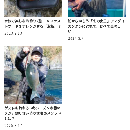
家族で楽しむ海釣り2選！
＆ファス
船からねらう「冬の女王」アマダイ
トフードをアレンジする「海飯」？
カンタンに釣れて、食べて美味し
い！
2023.7.13
2024.3.7
ゲストも釣れる!?冬シーズン本番の
メジナ釣り
食い渋り攻略のメソッド
とは？
2025.3.17