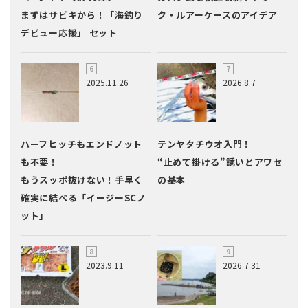
まずはサビキから！「海釣り
ク・ルアーケースのアイデア
デビュー応援」 セット
2025.11.26
2026.8.7
ハーフヒッチもエンドノット
テンヤタチウオ入門！
も不要！
“止めて掛ける”誘いとアワセ
もうスッポ抜けない！手早く
の基本
確実に結べる「イージーSCノ
ット」
2023.9.11
2026.7.31