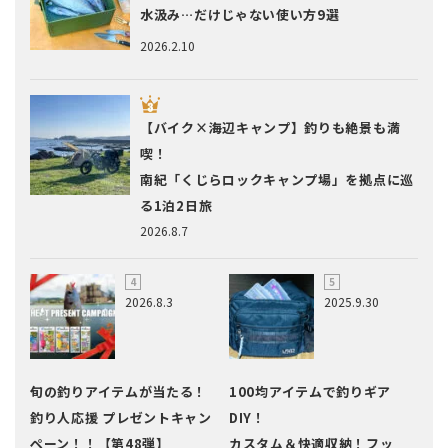
水汲み…だけじゃない使い方9選
2026.2.10
【バイク×海辺キャンプ】釣りも絶景も満
喫！
南紀「くじらロックキャンプ場」を拠点に巡
る1泊2日旅
2026.8.7
2026.8.3
2025.9.30
旬の釣りアイテムが当たる！
100均アイテムで釣りギア
釣り人応援 プレゼントキャン
DIY！
ペーン！！【第48弾】
カスタム＆快適収納！フッ