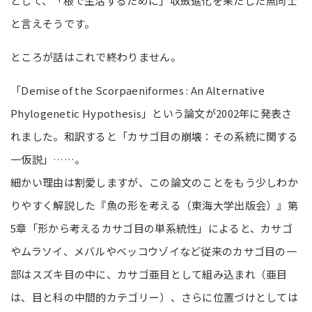
として、「根で生活するために」収斂進化を果たした魚同士
と言えそうです。
ところが話はこれで終わりません。
「Demise of the Scorpaeniformes : An Alternative
Phylogenetic Hypothesis」という論文が2002年に発表さ
れました。和訳すると「カサゴ目の崩壊：その系統に関する
一仮説」……。
細かい理由は割愛しますが、この論文のことをもう少しわか
りやすく解説した『魚の形を考える（東海大学出版会）』第
5章「形から考えるカサゴ目の単系統性」によると、カサゴ
やムラソイ、メバルやベッコウゾイなど従来のカサゴ目の一
部はスズキ目の中に、カサゴ亜目として組み込まれ（亜目
は、目と科の中間的カテゴリー）、さらに位置づけとしては