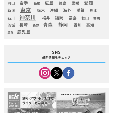
愛知
広島
岩手
徳島
愛媛
岡山
島根
東京
滋賀
沖縄
海外
新潟
栃木
熊本
神奈川
福岡
福井
福島
秋田
石川
群馬
静岡
青森
長崎
高知
香川
茨城
長野
鹿児島
鳥取
SNS
最新情報をチェック