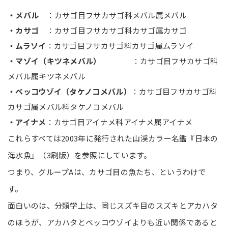
・メバル
：カサゴ目フサカサゴ科メバル属メバル
・カサゴ
：カサゴ目フサカサゴ科カサゴ属カサゴ
・ムラソイ
：カサゴ目フサカサゴ科カサゴ属ムラソイ
・マゾイ（キツネメバル）
：カサゴ目フサカサゴ科
メバル属キツネメバル
・ベッコウゾイ（タケノコメバル）
：カサゴ目フサカサゴ科
カサゴ属メバル科タケノコメバル
・アイナメ
：カサゴ目アイナメ科アイナメ属アイナメ
これらすべては2003年に発行された山渓カラー名鑑『日本の
海水魚』（3刷版）を参照にしています。
つまり、グループAは、カサゴ目の魚たち、というわけで
す。
面白いのは、分類学上は、同じスズキ目のスズキとアカハタ
のほうが、アカハタとベッコウゾイよりも近い関係であると