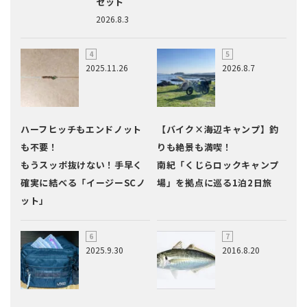
セット
2026.8.3
2025.11.26
2026.8.7
ハーフヒッチもエンドノット
【バイク×海辺キャンプ】釣
も不要！
りも絶景も満喫！
もうスッポ抜けない！手早く
南紀「くじらロックキャンプ
確実に結べる「イージーSCノ
場」を拠点に巡る1泊2日旅
ット」
2025.9.30
2016.8.20