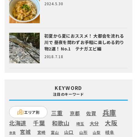
2024.5.30
初夏から夏におススメ！ 大都会を流れる
川で 昼夜を問わずお手軽に楽しめる釣り
物2選！ No.1 テナガエビ編
2018.7.18
KEYWORD
注目のキーワード
兵庫
三重
エリア別
京都
佐賀
大阪
千葉
北海道
和歌山
大分
埼玉
宮城
山口
岐阜
宮崎
富山
山形
山梨
奈良