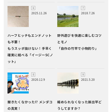
2025.11.26
2018.7.26
ハーフヒッチもエンドノット
野外遊びを快適に楽しむコツ
も不要！
とモノ
もうスッポ抜けない！手早く
「自作の竹竿で小物釣り」
確実に結べる「イージーSCノ
ット」
2020.12.9
2021.5.20
聞きたくなかった!? メンダコ
縮められなくなった振出竿ど
の真実！
うしてますか？