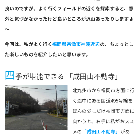
良いのですが、よく行くフィールドの近くを探索すると、意
外と気づかなかったけど良いところが沢山あったりしますよ
～。
今回は、私がよく行く
福岡県宗像市神湊近辺
の、ちょっとし
た楽しいものを紹介したいと思います。
四
季が堪能できる 「成田山不動寺」
北九州市から福岡市方面に行
く途中にある国道495号線を
ほんの少しだけ福岡市方面に
向かうと、右手に私がおスス
メの
「成田山不動寺」
があ