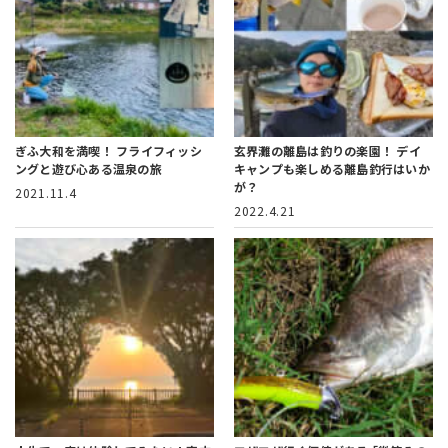
ぎふ大和を満喫！
フライフィッシ
玄界灘の離島は釣りの楽園！
デイ
ングと遊び心ある温泉の旅
キャンプも楽しめる離島釣行はいか
が？
2021.11.4
2022.4.21