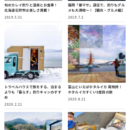
旬のカレイ釣りと温泉とお食事！
福岡「春マサ」遠征で、釣りもグル
北海道石狩市は楽しさ満載！
メも大満喫～！
【観光・グルメ編】
2019.5.31
2019.7.2
トラベルハウスで旅をする、
泊まる
富山といえばホタルイカ
風物詩！
よりも「暮らす」釣りキャンのすす
ホタルイカすくい3度目の旅
め
2020.8.21
2020.2.21