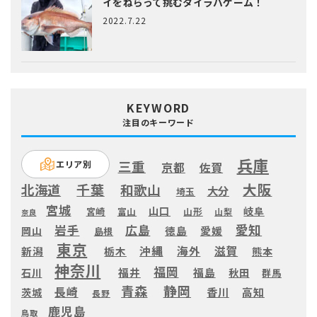
イをねらって挑むタイラバゲーム！
2022.7.22
KEYWORD
注目のキーワード
兵庫
三重
エリア別
京都
佐賀
大阪
千葉
北海道
和歌山
大分
埼玉
宮城
山口
岐阜
宮崎
富山
山形
山梨
奈良
愛知
広島
岩手
徳島
愛媛
岡山
島根
東京
滋賀
沖縄
海外
新潟
栃木
熊本
神奈川
福岡
福井
福島
秋田
石川
群馬
静岡
青森
長崎
高知
香川
茨城
長野
鹿児島
鳥取