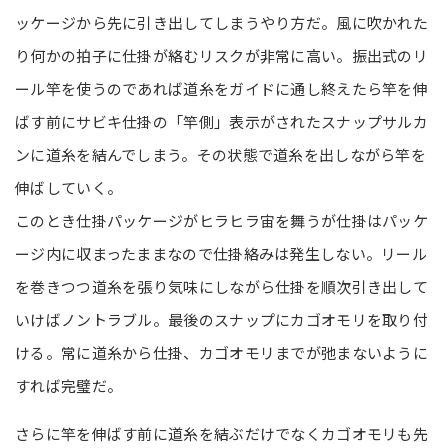
ッケージから先に引き出してしまうやり方だ。風に吹かれた
り何かの拍子に仕掛が絡むリスクが非常に高い。振出式のリ
ール竿を使うのであれば道糸をガイドに通し終えたら竿を伸
ばす前にサビキ仕掛の「竿側」表示がされたスナップサルカ
ンに道糸を結んでしまう。その状態で道糸を出しながら竿を
伸ばしていく。
このとき仕掛パッケージがヒラヒラ宙を舞うが仕掛はパッケ
ージ内に収まったままなので仕掛絡みは発生しない。リール
を巻きつつ道糸を張り気味にしながら仕掛を順次引き出して
いけばノントラブル。最後のスナップにカゴオモリを取り付
ける。常に道糸から仕掛、カゴオモリまでが弛まないように
すれば完璧だ。
さらに竿を伸ばす前に道糸を結ぶだけでなくカゴオモリも先