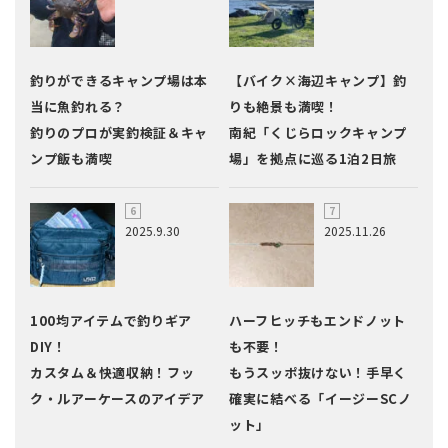
釣りができるキャンプ場は本
【バイク×海辺キャンプ】釣
当に魚釣れる？
りも絶景も満喫！
釣りのプロが実釣検証＆キャ
南紀「くじらロックキャンプ
ンプ飯も満喫
場」を拠点に巡る1泊2日旅
2025.9.30
2025.11.26
100均アイテムで釣りギア
ハーフヒッチもエンドノット
DIY！
も不要！
カスタム＆快適収納！フッ
もうスッポ抜けない！手早く
ク・ルアーケースのアイデア
確実に結べる「イージーSCノ
ット」