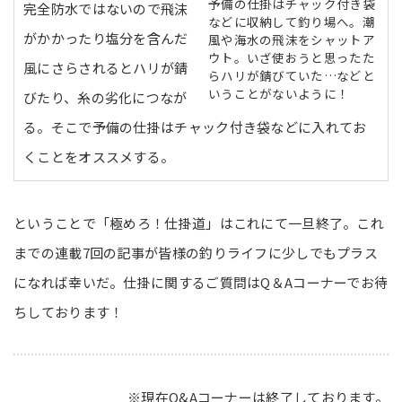
予備の仕掛はチャック付き袋
完全防水ではないので飛沫
などに収納して釣り場へ。潮
がかかったり塩分を含んだ
風や海水の飛沫をシャットア
ウト。いざ使おうと思ったた
風にさらされるとハリが錆
らハリが錆びていた…などと
いうことがないように！
びたり、糸の劣化につなが
る。そこで予備の仕掛はチャック付き袋などに入れてお
くことをオススメする。
ということで「極めろ！仕掛道」はこれにて一旦終了。これ
までの連載7回の記事が皆様の釣りライフに少しでもプラス
になれば幸いだ。仕掛に関するご質問はQ＆Aコーナーでお待
ちしております！
※現在Q&Aコーナーは終了しております。