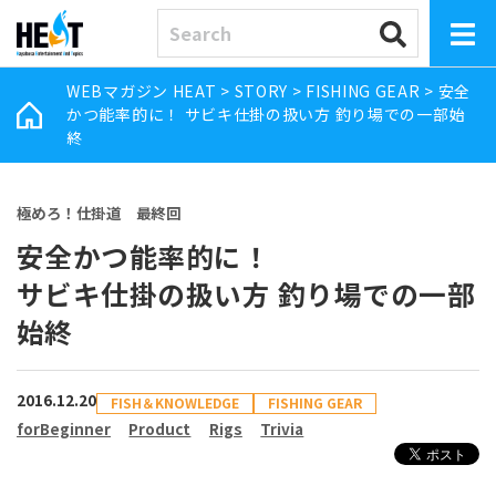
WEBマガジン HEAT
>
STORY
>
FISHING GEAR
>
安全
かつ能率的に！ サビキ仕掛の扱い方 釣り場での一部始
終
極めろ！仕掛道 最終回
安全かつ能率的に！
サビキ仕掛の扱い方 釣り場での一部
始終
2016.12.20
FISH＆KNOWLEDGE
FISHING GEAR
forBeginner
Product
Rigs
Trivia