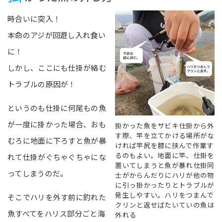
時合いに突入！
本命のアジが回遊し入れ食い
に！
しかし、ここにも仕掛が絡む
トラブルの原因が！
というのも仕掛に何尾もの魚
が一度に掛かった場合、おも
掛かった魚をサビキ仕掛から外
す際、竿を立てかける場所がな
むろに地面に下ろすと魚が暴
ければ竿尻を膝に挟んで作業す
るのもよい。地面に竿、仕掛を
れて仕掛がぐちゃぐちゃにな
置いてしまうと魚が暴れ仕掛同
ってしまうのだ。
士がからんだりにハリが他の物
に引っ掛かったりとトラブルが
発生しやすい。ハリをつまんで
そこでハリを外す前に釣れた
クリンと返せばたいていの魚は
魚すべてをハリス部分ごと海
外れる