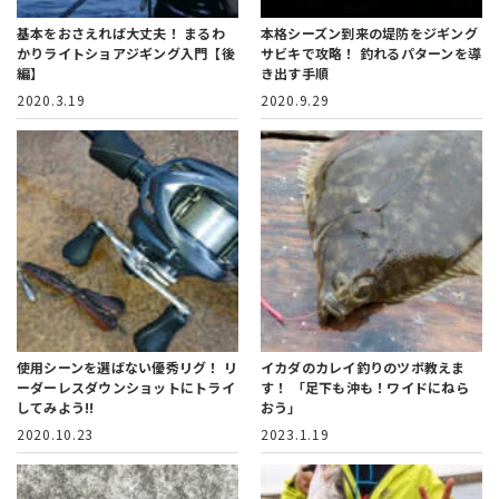
基本をおさえれば大丈夫！
まるわ
本格シーズン到来の堤防をジギング
かりライトショアジギング入門【後
サビキで攻略！
釣れるパターンを導
編】
き出す手順
2020.3.19
2020.9.29
使用シーンを選ばない優秀リグ！
リ
イカダのカレイ釣りのツボ教えま
ーダーレスダウンショットにトライ
す！
「足下も沖も！ワイドにねら
してみよう!!
おう」
2020.10.23
2023.1.19