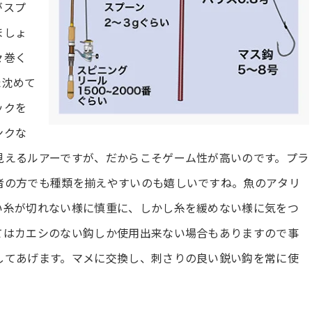
がスプ
ましょ
々巻く
た沈めて
ックを
ンクな
見えるルアーですが、だからこそゲーム性が高いのです。プラ
者の方でも種類を揃えやすいのも嬉しいですね。魚のアタリ
い糸が切れない様に慎重に、しかし糸を緩めない様に気をつ
てはカエシのない鈎しか使用出来ない場合もありますので事
してあげます。マメに交換し、刺さりの良い鋭い鈎を常に使