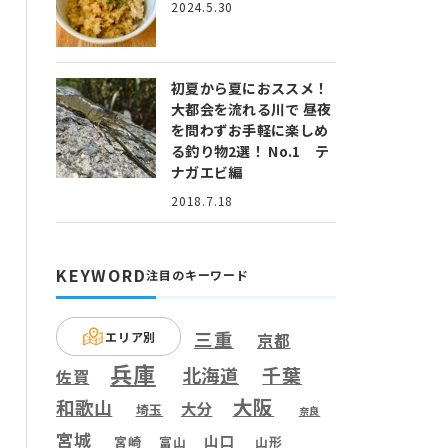
2024.5.30
初夏から夏におススメ！
大都会を流れる川で 昼夜
を問わずお手軽に楽しめ
る釣り物2選！ No.1 テ
ナガエビ編
2018.7.18
KEYWORD
注目のキーワード
三重
エリア別
京都
兵庫
千葉
北海道
佐賀
大阪
和歌山
大分
埼玉
奈良
宮城
山口
宮崎
富山
山形