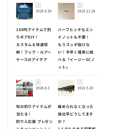
2025.9.30
2025.11.26
100均アイテムで釣
ハーフヒッチもエン
りギアDIY！
ドノットも不要！
カスタム＆快適収
もうスッポ抜けな
納！フック・ルアー
い！手早く確実に結
ケースのアイデア
べる「イージーSCノ
ット」
2026.8.3
2021.5.20
旬の釣りアイテムが
縮められなくなった
当たる！
振出竿どうしてます
釣り人応援 プレゼン
か？
トキャンペーン！！
1人でもできる固着解