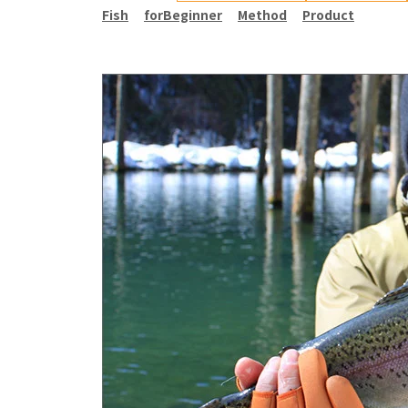
Fish
forBeginner
Method
Product