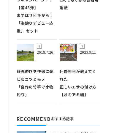
【第48弾】
消法
まずはサビキから！
「海釣りデビュー応
援」 セット
2018.7.26
2023.9.11
野外遊びを快適に楽
仕掛担当が教えてく
しむコツとモノ
れた
「自作の竹竿で小物
正しいエサの付け方
釣り」
【オキアミ編】
RECOMMEND
おすすめ記事