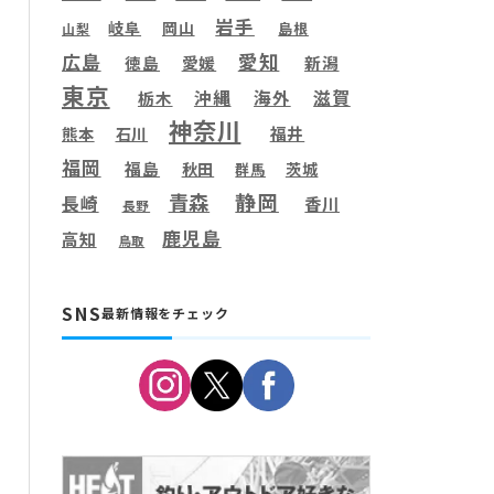
岩手
岐阜
岡山
島根
山梨
愛知
広島
徳島
愛媛
新潟
東京
滋賀
沖縄
海外
栃木
神奈川
福井
熊本
石川
福岡
福島
秋田
茨城
群馬
静岡
青森
長崎
香川
長野
鹿児島
高知
鳥取
SNS
最新情報をチェック