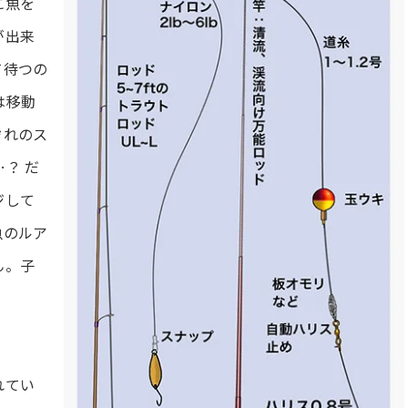
に魚を
が出来
て待つの
は移動
ぞれのス
？ だ
ジして
魚のルア
ん。子
れてい