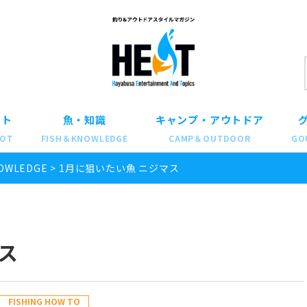
ット
魚・知識
キャンプ・アウトドア
POT
FISH＆KNOWLEDGE
CAMP＆OUTDOOR
GO
OWLEDGE
>
1月に狙いたい魚 ニジマス
ス
FISHING HOW TO