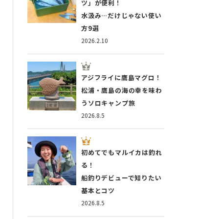
ツ」が便利！
水汲み…だけじゃない使い
方9選
2026.2.10
アジフライに鷹島マグロ！
松浦・鷹島の海の幸を味わ
うソロキャンプ旅
2026.8.5
初めてでもマルイカは釣れ
る！
船釣りデビューで知りたい
基本とコツ
2026.8.5