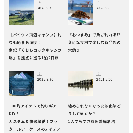
2026.8.7
2026.8.6
【バイク×海辺キャンプ】釣
「おつまみ」で魚が釣れる!?
りも絶景も満喫！
身近な食材で楽しむ新発想の
南紀「くじらロックキャンプ
穴釣り
場」を拠点に巡る1泊2日旅
2025.9.30
2021.5.20
100均アイテムで釣りギア
縮められなくなった振出竿ど
DIY！
うしてますか？
カスタム＆快適収納！フッ
1人でもできる固着解消法
ク・ルアーケースのアイデア