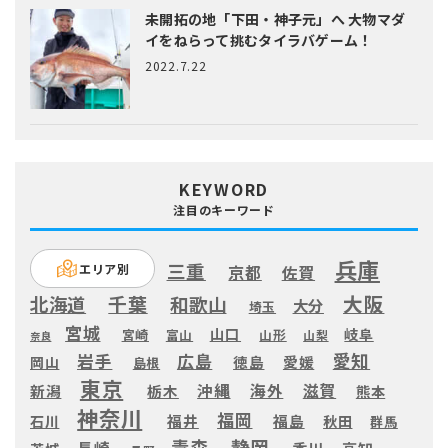
未開拓の地「下田・神子元」へ
大物マダ
イをねらって挑むタイラバゲーム！
2022.7.22
KEYWORD
注目のキーワード
兵庫
三重
エリア別
京都
佐賀
大阪
千葉
北海道
和歌山
大分
埼玉
宮城
山口
岐阜
宮崎
富山
山形
山梨
奈良
愛知
広島
岩手
徳島
愛媛
岡山
島根
東京
滋賀
沖縄
海外
新潟
栃木
熊本
神奈川
福岡
福井
福島
秋田
石川
群馬
静岡
青森