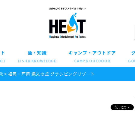
ット
魚・知識
キャンプ・アウトドア
POT
FISH＆KNOWLEDGE
CAMP＆OUTDOOR
GO
覧
>
福岡・芦屋 縄文の丘 グランピングリゾート