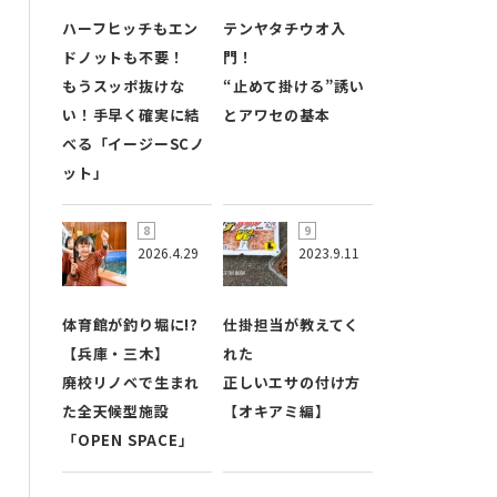
ハーフヒッチもエン
テンヤタチウオ入
ドノットも不要！
門！
もうスッポ抜けな
“止めて掛ける”誘い
い！手早く確実に結
とアワセの基本
べる「イージーSCノ
ット」
2026.4.29
2023.9.11
体育館が釣り堀に!?
仕掛担当が教えてく
【兵庫・三木】
れた
廃校リノベで生まれ
正しいエサの付け方
た全天候型施設
【オキアミ編】
「OPEN SPACE」