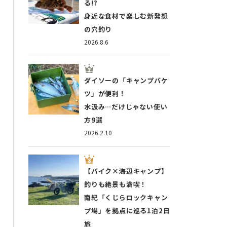
る!?
身近な食材で楽しむ新発想
の穴釣り
2026.8.6
ダイソーの「キャンプバケ
ツ」が便利！
水汲み…だけじゃない使い
方9選
2026.2.10
【バイク×海辺キャンプ】
釣りも絶景も満喫！
南紀「くじらロックキャン
プ場」を拠点に巡る1泊2日
旅