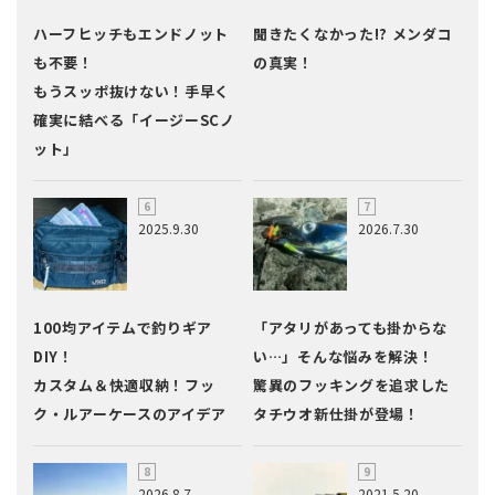
ハーフヒッチもエンドノット
聞きたくなかった!? メンダコ
も不要！
の真実！
もうスッポ抜けない！手早く
確実に結べる「イージーSCノ
ット」
2025.9.30
2026.7.30
100均アイテムで釣りギア
「アタリがあっても掛からな
DIY！
い…」そんな悩みを解決！
カスタム＆快適収納！フッ
驚異のフッキングを追求した
ク・ルアーケースのアイデア
タチウオ新仕掛が登場！
2026.8.7
2021.5.20