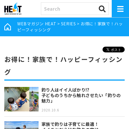
WEBマガジン HEAT
>
SERIES
>
お得に！家族で！ハッ
ピーフィッシング
お得に！家族で！ハッピーフィッシン
グ
釣り人はイイ人ばかり!?
子どものうちから触れさせたい「釣りの
魅力」
2020.10.6
家族で釣りは子育てに最適！