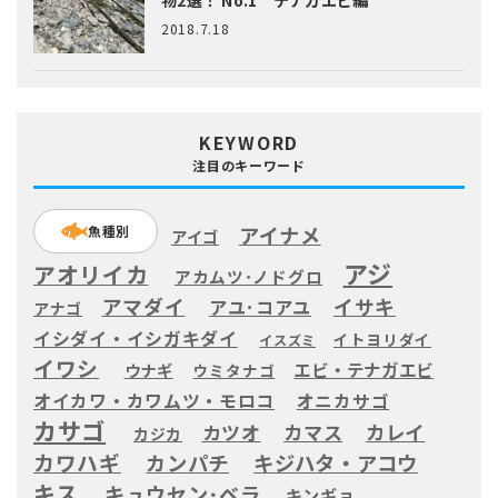
物2選！ No.1 テナガエビ編
2018.7.18
KEYWORD
注目のキーワード
アイナメ
魚種別
アイゴ
アジ
アオリイカ
アカムツ･ノドグロ
アマダイ
イサキ
アユ･コアユ
アナゴ
イシダイ・イシガキダイ
イトヨリダイ
イスズミ
イワシ
エビ・テナガエビ
ウナギ
ウミタナゴ
オイカワ・カワムツ・モロコ
オニカサゴ
カサゴ
カツオ
カマス
カレイ
カジカ
カワハギ
カンパチ
キジハタ・アコウ
キス
キュウセン･ベラ
キンギョ