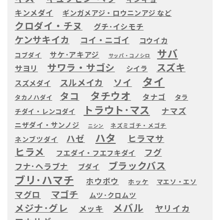
キンメダイ
ギンガメアジ・ロウニンアジ など
クロダイ・チヌ
グチ･イシモチ
ケンサキイカ
コイ・ニゴイ
コウイカ
サバ
サケ･アキアジ
コブダイ
サッパ・コノシロ
サワラ・サゴシ
スズキ
サヨリ
シイラ
タイ
ソイ
スルメイカ
スズメダイ
タチウオ
タコ
タナゴ
タラ
タカノハダイ
トラウト･マス
ナマズ
チダイ・レンコダイ
ニザダイ・サンノジ
ネズミゴチ・メゴチ
ニシン
ハタ
ヒラマサ
ハゼ
ネンブツダイ
ヒラメ
フグ
フエダイ・フエフキダイ
ブラックバス
フナ･ヘラブナ
ブダイ
ブリ･ハマチ
ホウボウ
ホッケ
マエソ・エソ
マゴチ
マグロ
ムツ･クロムツ
メバル
メジナ･グレ
ヤリイカ
メッキ