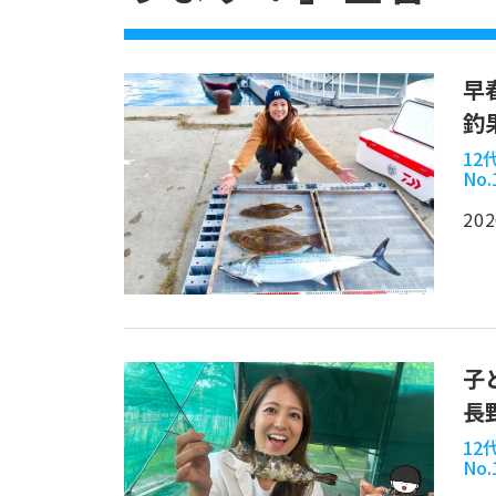
早
釣
1
No.
202
子
長
1
No.