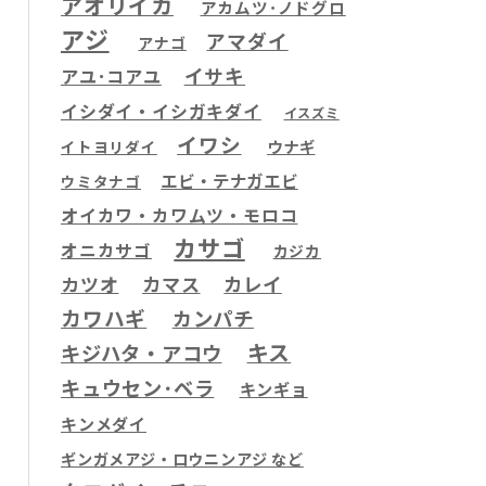
アオリイカ
アカムツ･ノドグロ
アジ
アマダイ
アナゴ
イサキ
アユ･コアユ
イシダイ・イシガキダイ
イスズミ
イワシ
ウナギ
イトヨリダイ
エビ・テナガエビ
ウミタナゴ
オイカワ・カワムツ・モロコ
カサゴ
オニカサゴ
カジカ
カツオ
カマス
カレイ
カワハギ
カンパチ
キス
キジハタ・アコウ
キュウセン･ベラ
キンギョ
キンメダイ
ギンガメアジ・ロウニンアジ など