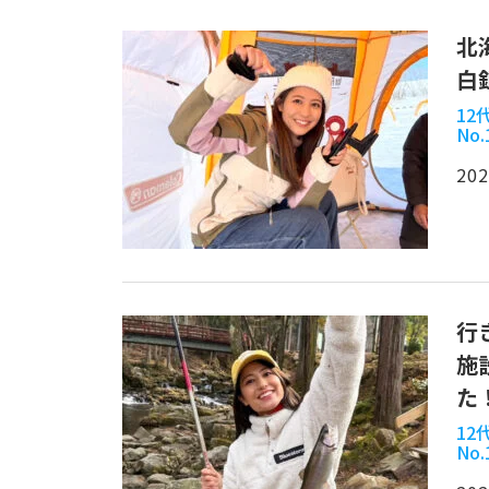
北
白
1
No.
202
行
施
た
1
No.