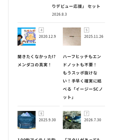
りデビュー応援」 セット
2026.8.3
2020.12.9
2025.11.26
聞きたくなかった!?
ハーフヒッチもエン
メンダコの真実！
ドノットも不要！
もうスッポ抜けな
い！手早く確実に結
べる「イージーSCノ
ット」
2025.9.30
2026.7.30
100均アイテムで釣
「アタリがあっても