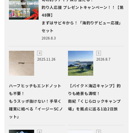
釣り人応援 プレゼントキャンペーン！！【第
48弾】
まずはサビキから！「海釣りデビュー応援」
セット
2026.8.3
2025.11.26
2026.8.7
ハーフヒッチもエンドノット
【バイク×海辺キャンプ】釣
も不要！
りも絶景も満喫！
もうスッポ抜けない！手早く
南紀「くじらロックキャンプ
確実に結べる「イージーSCノ
場」を拠点に巡る1泊2日旅
ット」