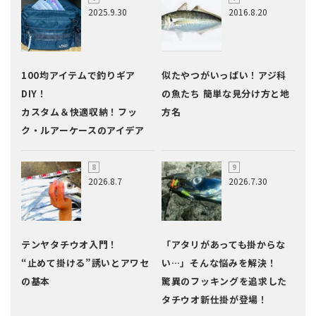
2025.9.30
2016.8.20
100均アイテムで釣りギア
似たやつがいっぱい！アジ科
DIY！
の魚たち 簡単な見分け方と地
カスタム＆快適収納！フッ
方名
ク・ルアーケースのアイデア
2026.8.7
2026.7.30
テンヤタチウオ入門！
「アタリがあっても掛からな
“止めて掛ける”誘いとアワセ
い…」そんな悩みを解決！
の基本
驚異のフッキングを追求した
タチウオ新仕掛が登場！