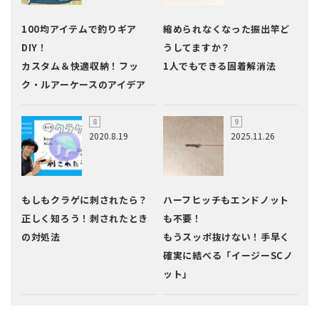
100均アイテムで釣りギア
縮められなくなった振出竿ど
DIY！
うしてますか？
カスタム＆快適収納！フッ
1人でもできる固着解消法
ク・ルアーケースのアイデア
2020.8.19
2025.11.26
もしもクラゲに刺されたら？
ハーフヒッチもエンドノット
正しく知ろう！刺されたとき
も不要！
の対処法
もうスッポ抜けない！手早く
確実に結べる「イージーSCノ
ット」