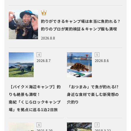
釣りができるキャンプ場は本当に魚釣れる？
釣りのプロが実釣検証＆キャンプ飯も満喫
2026.8.8
2026.8.7
2026.8.6
【バイク×海辺キャンプ】釣
「おつまみ」で魚が釣れる!?
りも絶景も満喫！
身近な食材で楽しむ新発想の
南紀「くじらロックキャンプ
穴釣り
場」を拠点に巡る1泊2日旅
2021.5.20
2018.3.22