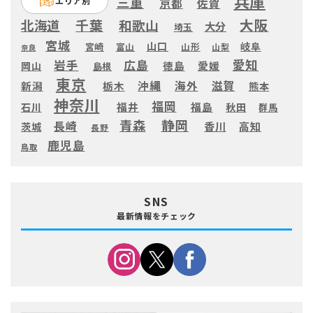
兵庫
三重
エリア別
京都
佐賀
大阪
千葉
北海道
和歌山
大分
埼玉
宮城
山口
岐阜
宮崎
富山
山形
山梨
奈良
愛知
広島
岩手
徳島
愛媛
岡山
島根
東京
滋賀
沖縄
海外
新潟
栃木
熊本
神奈川
福岡
福井
福島
秋田
石川
群馬
静岡
青森
長崎
高知
香川
茨城
長野
鹿児島
鳥取
SNS
最新情報をチェック