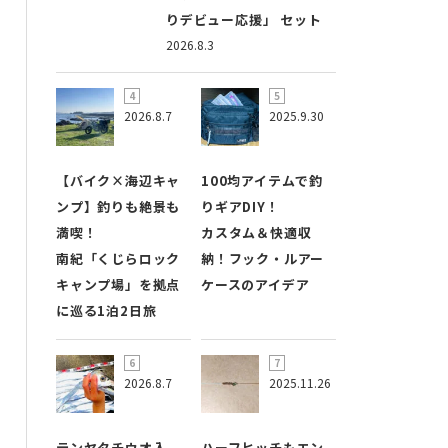
りデビュー応援」 セット
2026.8.3
2026.8.7
2025.9.30
【バイク×海辺キャ
100均アイテムで釣
ンプ】釣りも絶景も
りギアDIY！
満喫！
カスタム＆快適収
南紀「くじらロック
納！フック・ルアー
キャンプ場」を拠点
ケースのアイデア
に巡る1泊2日旅
2026.8.7
2025.11.26
テンヤタチウオ入
ハーフヒッチもエン