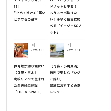
門！
ドノットも不要！
“止めて掛ける”誘い
もうスッポ抜けな
とアワセの基本
い！手早く確実に結
べる「イージーSCノ
ット」
2026.4.29
2026.7.31
体育館が釣り堀に!?
【青森・小川原湖】
【兵庫・三木】
無料で楽しむ「シジ
廃校リノベで生まれ
ミ採り」！
た全天候型施設
家族におすすめの夏
「OPEN SPACE」
レジャー