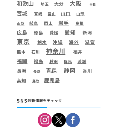
大阪
和歌山
大分
埼玉
奈良
宮城
山口
宮崎
富山
山形
岩手
岐阜
岡山
島根
山梨
愛知
広島
徳島
愛媛
新潟
東京
滋賀
沖縄
海外
栃木
神奈川
福井
熊本
石川
福岡
福島
秋田
茨城
群馬
静岡
青森
長崎
香川
長野
鹿児島
高知
鳥取
SNS
最新情報をチェック