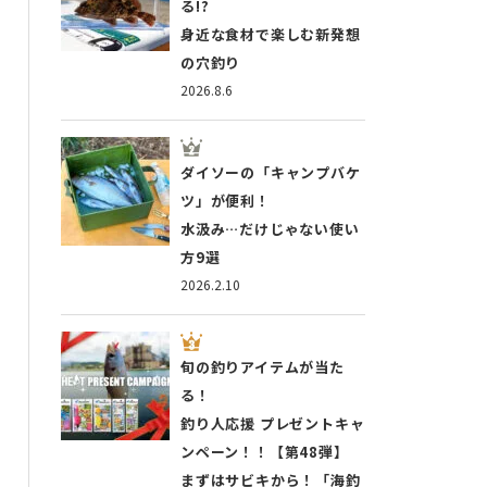
る!?
身近な食材で楽しむ新発想
の穴釣り
2026.8.6
ダイソーの「キャンプバケ
ツ」が便利！
水汲み…だけじゃない使い
方9選
2026.2.10
旬の釣りアイテムが当た
る！
釣り人応援 プレゼントキャ
ンペーン！！【第48弾】
まずはサビキから！「海釣