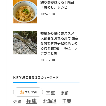
釣り師が教える！絶品
「鯛めし」レシピ
2024.5.30
初夏から夏におススメ！
大都会を流れる川で 昼夜
を問わずお手軽に楽しめ
る釣り物2選！ No.1 テ
ナガエビ編
2018.7.18
KEYWORD
注目のキーワード
三重
エリア別
京都
兵庫
千葉
北海道
佐賀