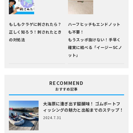
もしもクラゲに刺されたら？
ハーフヒッチもエンドノット
正しく知ろう！刺されたとき
も不要！
の対処法
もうスッポ抜けない！手早く
確実に結べる「イージーSCノ
ット」
RECOMMEND
おすすめ記事
大海原に漕ぎ出す醍醐味！
ゴムボートフ
ィッシングの魅力と出船までのステップ！
2024.7.31