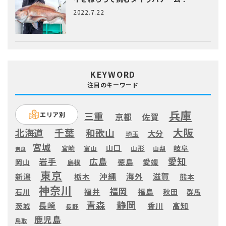
2022.7.22
KEYWORD
注目のキーワード
兵庫
三重
エリア別
京都
佐賀
大阪
千葉
北海道
和歌山
大分
埼玉
宮城
山口
岐阜
宮崎
富山
山形
山梨
奈良
愛知
広島
岩手
徳島
愛媛
岡山
島根
東京
滋賀
沖縄
海外
新潟
栃木
熊本
神奈川
福岡
福井
福島
秋田
石川
群馬
静岡
青森
長崎
高知
香川
茨城
長野
鹿児島
鳥取