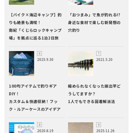
【バイク×海辺キャンプ】釣
「おつまみ」で魚が釣れる!?
りも絶景も満喫！
身近な食材で楽しむ新発想の
南紀「くじらロックキャンプ
穴釣り
場」を拠点に巡る1泊2日旅
2025.9.30
2021.5.20
100均アイテムで釣りギア
縮められなくなった振出竿ど
DIY！
うしてますか？
カスタム＆快適収納！フッ
1人でもできる固着解消法
ク・ルアーケースのアイデア
2020.8.19
2025.11.26