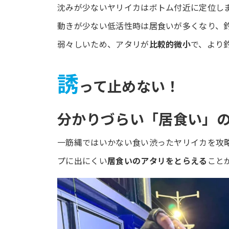
沈みが少ないヤリイカはボトム付近に定位し
動きが少ない低活性時は居食いが多くなり、
弱々しいため、アタリが
比較的微小
で、より
誘
って止めない！
分かりづらい「居食い」の
一筋縄ではいかない食い渋ったヤリイカを攻
プに出にくい
居食いのアタリをとらえる
こと