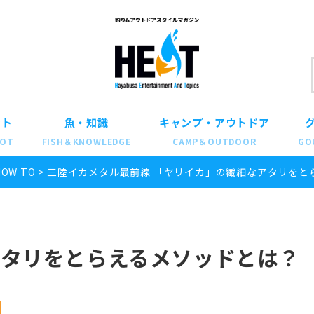
ット
魚・知識
キャンプ・アウトドア
POT
FISH＆KNOWLEDGE
CAMP＆OUTDOOR
GO
HOW TO
>
三陸イカメタル最前線 「ヤリイカ」の繊細なアタリをと
アタリをとらえるメソッドとは？