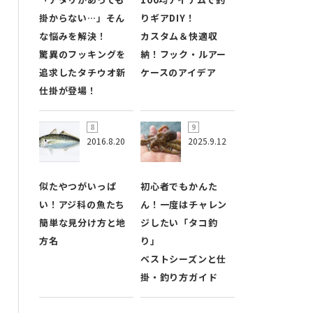
掛からない…」そん
りギアDIY！
な悩みを解決！
カスタム＆快適収
驚異のフッキングを
納！フック・ルアー
追求したタチウオ新
ケースのアイデア
仕掛が登場！
2016.8.20
2025.9.12
似たやつがいっぱ
初心者でもかんた
い！アジ科の魚たち
ん！一度はチャレン
簡単な見分け方と地
ジしたい「タコ釣
方名
り」
ベストシーズンと仕
掛・釣り方ガイド