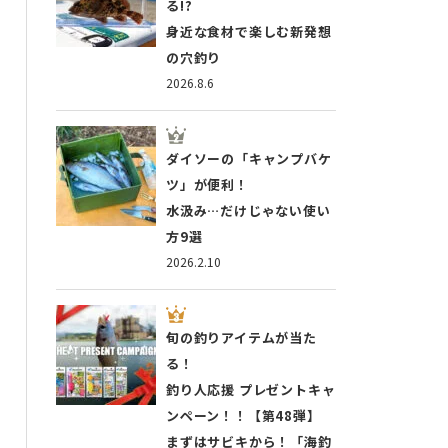
る!?
身近な食材で楽しむ新発想
の穴釣り
2026.8.6
ダイソーの「キャンプバケ
ツ」が便利！
水汲み…だけじゃない使い
方9選
2026.2.10
旬の釣りアイテムが当た
る！
釣り人応援 プレゼントキャ
ンペーン！！【第48弾】
まずはサビキから！「海釣