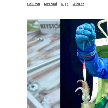
Column
Method
Rigs
Winter