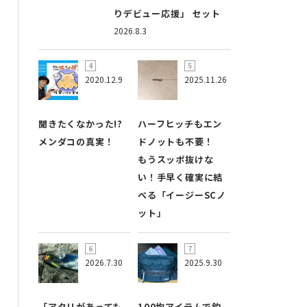
りデビュー応援」 セット
2026.8.3
2020.12.9
2025.11.26
聞きたくなかった!?
ハーフヒッチもエン
メンダコの真実！
ドノットも不要！
もうスッポ抜けな
い！手早く確実に結
べる「イージーSCノ
ット」
2026.7.30
2025.9.30
「アタリがあっても
100均アイテムで釣