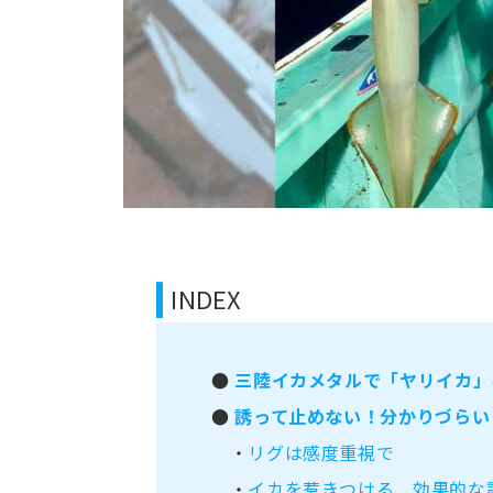
INDEX
●
三陸イカメタルで「ヤリイカ」
●
誘って止めない！分かりづらい
・
リグは感度重視で
・
イカを惹きつける、効果的な