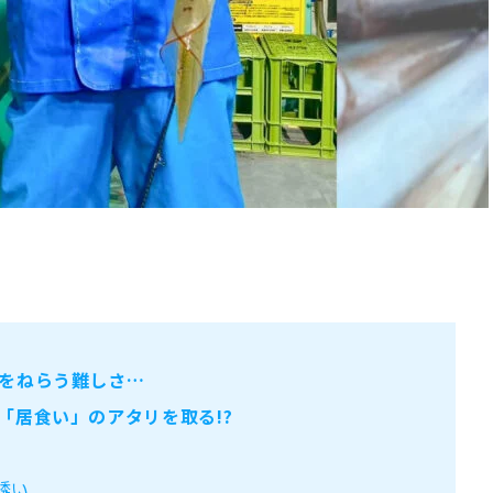
をねらう難しさ…
「居食い」のアタリを取る!?
誘い