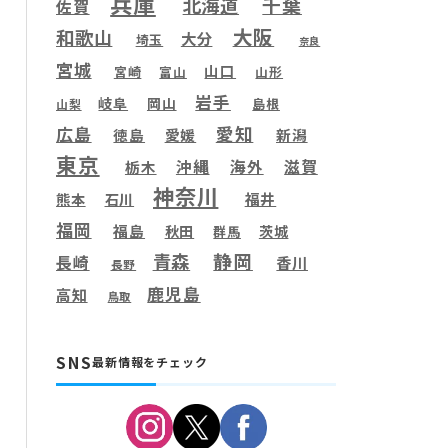
兵庫
千葉
北海道
佐賀
大阪
和歌山
大分
埼玉
奈良
宮城
山口
宮崎
富山
山形
岩手
岐阜
岡山
島根
山梨
愛知
広島
徳島
愛媛
新潟
東京
滋賀
沖縄
海外
栃木
神奈川
福井
熊本
石川
福岡
福島
秋田
茨城
群馬
静岡
青森
長崎
香川
長野
鹿児島
高知
鳥取
SNS
最新情報をチェック