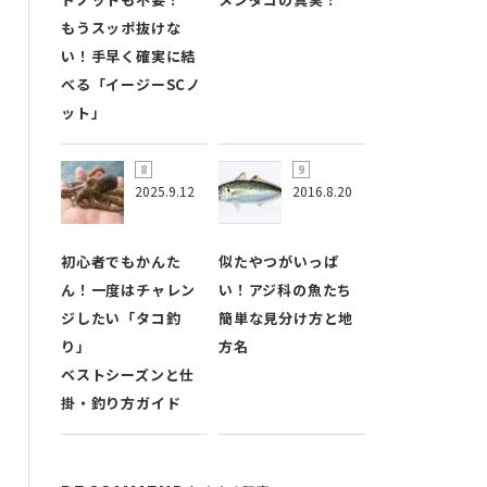
もうスッポ抜けな
い！手早く確実に結
べる「イージーSCノ
ット」
2025.9.12
2016.8.20
初心者でもかんた
似たやつがいっぱ
ん！一度はチャレン
い！アジ科の魚たち
ジしたい「タコ釣
簡単な見分け方と地
り」
方名
ベストシーズンと仕
掛・釣り方ガイド