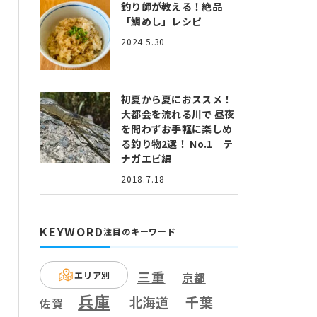
釣り師が教える！絶品
「鯛めし」レシピ
2024.5.30
初夏から夏におススメ！
大都会を流れる川で 昼夜
を問わずお手軽に楽しめ
る釣り物2選！ No.1 テ
ナガエビ編
2018.7.18
KEYWORD
注目のキーワード
三重
エリア別
京都
兵庫
千葉
北海道
佐賀