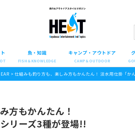
ット
魚・知識
キャンプ・アウトドア
POT
FISH＆KNOWLEDGE
CAMP＆OUTDOOR
GO
GEAR
>
仕組みも釣り方も、楽しみ方もかんたん！ 淡水用仕掛「かん
しみ方もかんたん！
シリーズ3種が登場!!