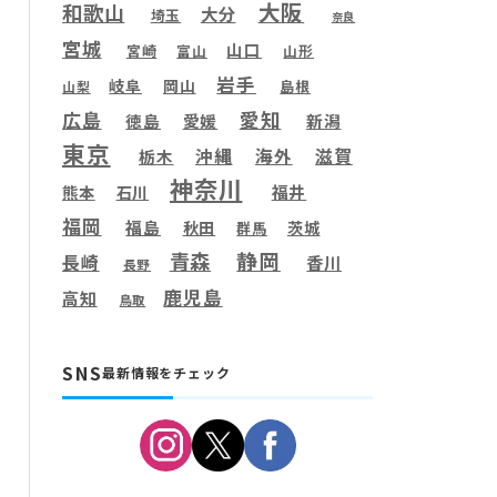
大阪
和歌山
大分
埼玉
奈良
宮城
山口
宮崎
富山
山形
岩手
岐阜
岡山
島根
山梨
愛知
広島
徳島
愛媛
新潟
東京
滋賀
沖縄
海外
栃木
神奈川
福井
熊本
石川
福岡
福島
秋田
茨城
群馬
静岡
青森
長崎
香川
長野
鹿児島
高知
鳥取
SNS
最新情報をチェック