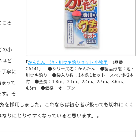
ところ
どの小
いほど
｢
かんたん 池・川ウキ釣りセット 小物用
｣（品番
CA141） ●シリーズ名：かんたん ●製品形態：池・
で丁寧に
川ウキ釣り ●袋入り数：1本鈎1セット スペア鈎2本
付 ●全長：1.8m、2.1m、2.4m、2.7m、3.6m、
絡まって
4.5m ●価格：オープン
です。そ
糸
を採用しました。これならば初心者が扱っても切れにくく
れなりにとりやすくなっていると思います」。