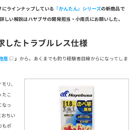
けにラインナップしている
『かんたん』シリーズ
の新商品で
詳しい解説はハヤブサの開発担当・小南氏にお願いした。
求したトラブルレス仕様
物用
」
から。あくまでも釣り経験者目線からになってしま
オモリ、
ったこ
になっ
におちい
のもポ