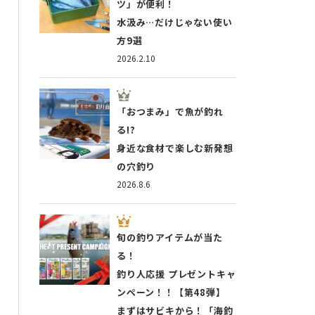
ツ」が便利！
水汲み…だけじゃない使い
方9選
2026.2.10
「おつまみ」で魚が釣れ
る!?
身近な食材で楽しむ新発想
の穴釣り
2026.8.6
旬の釣りアイテムが当た
る！
釣り人応援 プレゼントキャ
ンペーン！！【第48弾】
まずはサビキから！「海釣