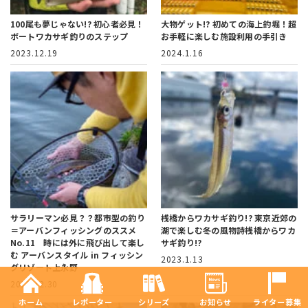
100尾も夢じゃない!?
初心者必見！
大物ゲット!? 初めての海上釣堀！
超
ボートワカサギ釣りのステップ
お手軽に楽しむ施設利用の手引き
2023.12.19
2024.1.16
サラリーマン必見？？都市型の釣り
桟橋からワカサギ釣り!?
東京近郊の
＝アーバンフィッシングのススメ
湖で楽しむ冬の風物詩桟橋からワカ
No.11 時には外に飛び出して楽し
サギ釣り!?
む
アーバンスタイル in フィッシン
2023.1.13
グリゾート上永野
2019.12.30
ホーム
レポーター
シリーズ
お知らせ
ライター募集