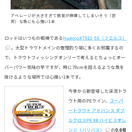
アベレージが大きすぎて感覚が麻痺してしまいそう（苦
笑）な魚にも心強い1本
ロッドはいつもの相棒である
HuercoXT511-5S（フエルコ）
。大型トラウトメインの管理釣り場に多くお邪魔するの
で、トラウトフィッシングオンリーで考えるとちょっとオー
バーパワー気味の竿ですが、時に70cmを超えるような魚を
掛けるような場所では心強い1本です。
今季から新登場した渓流トラ
ウト用のPEライン、
スーパ
ートラウト アドバンス ダブ
ルクロスPE X8 ハイビスオレ
ンジ（バリバス）
の
0.6号