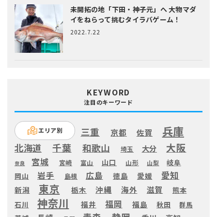
未開拓の地「下田・神子元」へ
大物マダ
イをねらって挑むタイラバゲーム！
2022.7.22
KEYWORD
注目のキーワード
兵庫
三重
エリア別
京都
佐賀
大阪
千葉
北海道
和歌山
大分
埼玉
宮城
山口
岐阜
宮崎
富山
山形
山梨
奈良
愛知
広島
岩手
徳島
愛媛
岡山
島根
東京
滋賀
沖縄
海外
新潟
栃木
熊本
神奈川
福岡
福井
福島
秋田
石川
群馬
静岡
青森