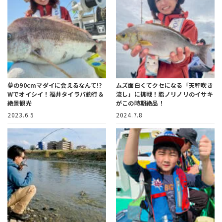
夢の90cmマダイに会えるなんて!?
ムズ面白くてクセになる「天秤吹き
Wでオイシイ！福井タイラバ釣行＆
流し」に挑戦！
脂ノリノリのイサキ
絶景観光
がこの時期絶品！
2023.6.5
2024.7.8