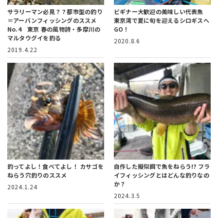
サラリーマン必見？？都市型の釣り
ビギナー大歓迎の美味しい代表魚
＝アーバンフィッシングのススメ
東京湾で夏に旬を迎えるシロギスへ
No.4 東京 春の風物詩・多摩川の
GO！
マルタウグイを釣る
2020.8.6
2019.4.22
釣ってよし！食べてよし！
カサゴを
自作した擬似餌で魚をねらう!?
フラ
ねらう穴釣りのススメ
イフィッシングとはどんな釣りなの
か？
2024.1.24
2024.3.5