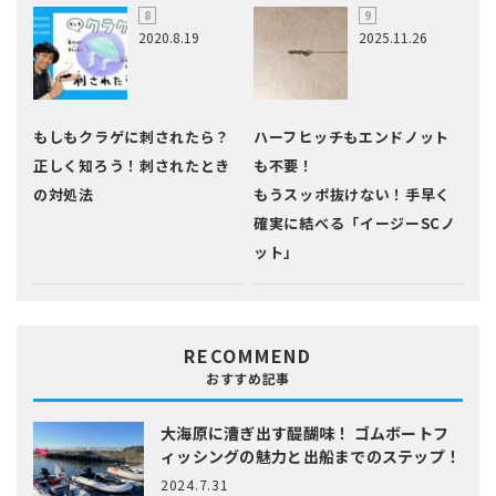
2020.8.19
2025.11.26
もしもクラゲに刺されたら？
ハーフヒッチもエンドノット
正しく知ろう！刺されたとき
も不要！
の対処法
もうスッポ抜けない！手早く
確実に結べる「イージーSCノ
ット」
RECOMMEND
おすすめ記事
大海原に漕ぎ出す醍醐味！
ゴムボートフ
ィッシングの魅力と出船までのステップ！
2024.7.31