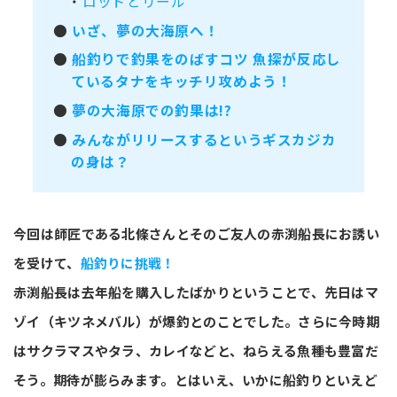
・
ロッドとリール
●
いざ、夢の大海原へ！
●
船釣りで釣果をのばすコツ 魚探が反応し
ているタナをキッチリ攻めよう！
●
夢の大海原での釣果は!?
●
みんながリリースするというギスカジカ
の身は？
今回は師匠である北條さんとそのご友人の赤渕船長にお誘い
を受けて、
船釣りに挑戦！
赤渕船長は去年船を購入したばかりということで、先日はマ
ゾイ（キツネメバル）が爆釣とのことでした。さらに今時期
はサクラマスやタラ、カレイなどと、ねらえる魚種も豊富だ
そう。期待が膨らみます。とはいえ、いかに船釣りといえど