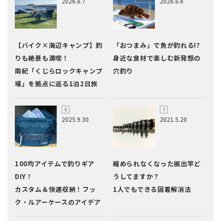
2026.8.7
2026.8.6
【バイク×海辺キャンプ】釣
「おつまみ」で魚が釣れる!?
りも絶景も満喫！
身近な食材で楽しむ新発想の
南紀「くじらロックキャンプ
穴釣り
場」を拠点に巡る1泊2日旅
2025.9.30
2021.5.20
100均アイテムで釣りギア
縮められなくなった振出竿ど
DIY！
うしてますか？
カスタム＆快適収納！フッ
1人でもできる固着解消法
ク・ルアーケースのアイデア