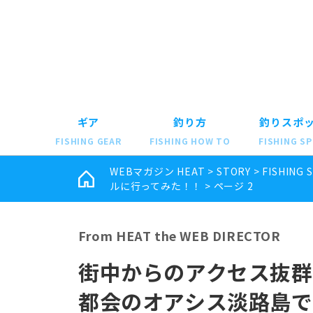
ギア
釣り方
釣りスポ
FISHING GEAR
FISHING HOW TO
FISHING S
WEBマガジン HEAT
>
STORY
>
FISHING 
ルに行ってみた！！
>
ページ 2
From HEAT the WEB DIRECTOR
街中からのアクセス抜群
都会のオアシス淡路島で