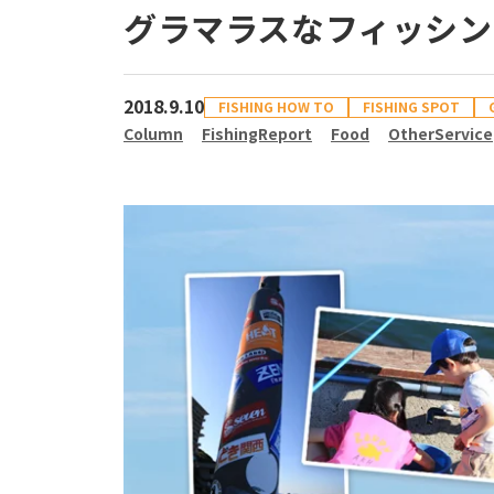
グラマラスなフィッシン
2018.9.10
FISHING HOW TO
FISHING SPOT
Column
FishingReport
Food
OtherService