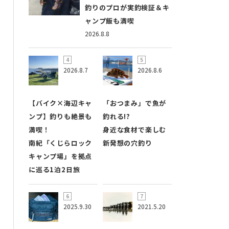
釣りのプロが実釣検証＆キ
ャンプ飯も満喫
2026.8.8
2026.8.7
2026.8.6
【バイク×海辺キャ
「おつまみ」で魚が
ンプ】釣りも絶景も
釣れる!?
満喫！
身近な食材で楽しむ
南紀「くじらロック
新発想の穴釣り
キャンプ場」を拠点
に巡る1泊2日旅
2025.9.30
2021.5.20