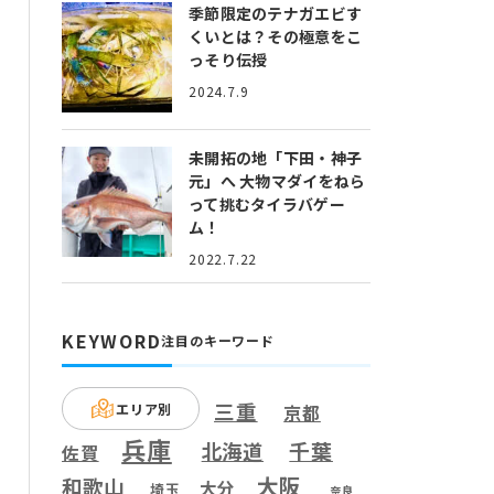
季節限定のテナガエビす
くいとは？
その極意をこ
っそり伝授
2024.7.9
未開拓の地「下田・神子
元」へ
大物マダイをねら
って挑むタイラバゲー
ム！
2022.7.22
KEYWORD
注目のキーワード
三重
エリア別
京都
兵庫
千葉
北海道
佐賀
大阪
和歌山
大分
埼玉
奈良