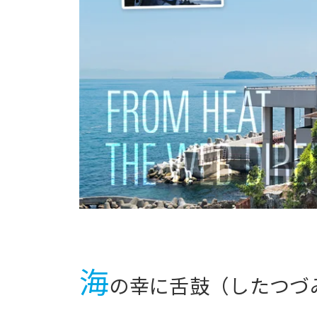
海
の幸に舌鼓（したつづ