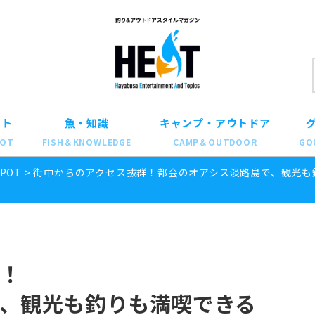
ット
魚・知識
キャンプ・アウトドア
POT
FISH＆KNOWLEDGE
CAMP＆OUTDOOR
GO
SPOT
>
街中からのアクセス抜群！都会のオアシス淡路島で、観光も
！
、観光も釣りも満喫できる