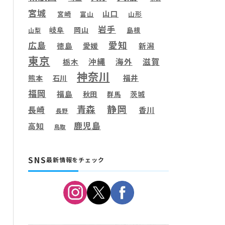
宮城
山口
宮崎
富山
山形
岩手
岐阜
岡山
島根
山梨
愛知
広島
徳島
愛媛
新潟
東京
滋賀
沖縄
海外
栃木
神奈川
福井
熊本
石川
福岡
福島
秋田
茨城
群馬
静岡
青森
長崎
香川
長野
鹿児島
高知
鳥取
SNS
最新情報をチェック