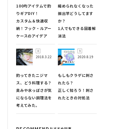
100均アイテムで釣
縮められなくなった
りギアDIY！
振出竿どうしてます
カスタム＆快適収
か？
納！フック・ルアー
1人でもできる固着解
ケースのアイデア
消法
2018.3.22
2020.8.19
釣ってきたニジマ
もしもクラゲに刺さ
ス、どう料理する？
れたら？
臭みや水っぽさが気
正しく知ろう！刺さ
にならない調理法を
れたときの対処法
考えてみた。
RECOMMEND
おすすめ記事