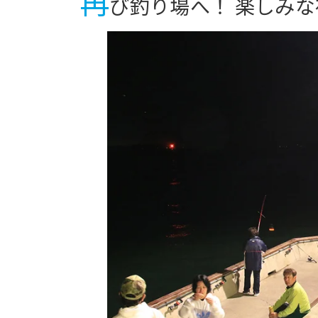
再
び釣り場へ！ 楽しみ