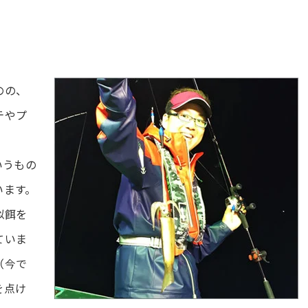
のの、
テやプ
いうもの
います。
似餌を
ていま
（今で
を点け