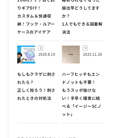
りギアDIY！
振出竿どうしてます
カスタム＆快適収
か？
納！フック・ルアー
1人でもできる固着解
ケースのアイデア
消法
2020.8.19
2025.11.26
もしもクラゲに刺さ
ハーフヒッチもエン
れたら？
ドノットも不要！
正しく知ろう！刺さ
もうスッポ抜けな
れたときの対処法
い！手早く確実に結
べる「イージーSCノ
ット」