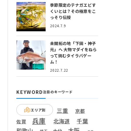
季節限定のテナガエビす
くいとは？
その極意をこ
っそり伝授
2024.7.9
未開拓の地「下田・神子
元」へ
大物マダイをねら
って挑むタイラバゲー
ム！
2022.7.22
KEYWORD
注目のキーワード
三重
エリア別
京都
兵庫
千葉
北海道
佐賀
大阪
和歌山
大分