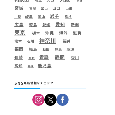
埼玉
奈良
宮城
山口
宮崎
富山
山形
岩手
岐阜
岡山
島根
山梨
愛知
広島
徳島
愛媛
新潟
東京
滋賀
沖縄
海外
栃木
神奈川
福井
熊本
石川
福岡
福島
秋田
茨城
群馬
静岡
青森
長崎
香川
長野
鹿児島
高知
鳥取
SNS
最新情報をチェック