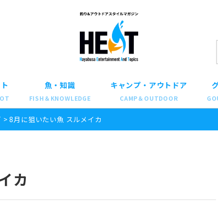
ット
魚・知識
キャンプ・アウトドア
POT
FISH＆KNOWLEDGE
CAMP＆OUTDOOR
GO
T
>
8月に狙いたい魚 スルメイカ
メイカ