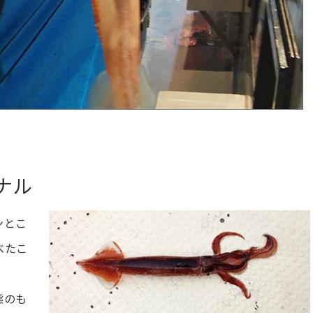
ナル
ンとこ
べたこ
態のも