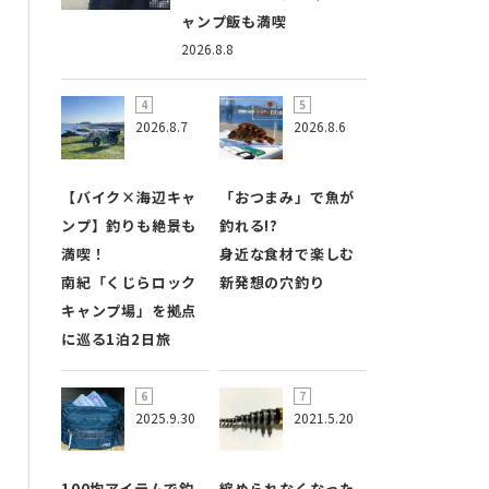
ャンプ飯も満喫
2026.8.8
2026.8.7
2026.8.6
【バイク×海辺キャ
「おつまみ」で魚が
ンプ】釣りも絶景も
釣れる!?
満喫！
身近な食材で楽しむ
南紀「くじらロック
新発想の穴釣り
キャンプ場」を拠点
に巡る1泊2日旅
2025.9.30
2021.5.20
100均アイテムで釣
縮められなくなった