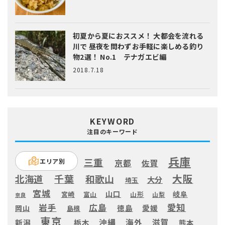
初夏から夏におススメ！ 大都会を流れる
川で 昼夜を問わずお手軽に楽しめる釣り
物2選！ No.1 テナガエビ編
2018.7.18
KEYWORD
注目のキーワード
兵庫
三重
エリア別
京都
佐賀
大阪
千葉
北海道
和歌山
大分
埼玉
宮城
山口
岐阜
宮崎
富山
山形
山梨
奈良
愛知
広島
岩手
徳島
愛媛
岡山
島根
東京
滋賀
沖縄
海外
新潟
栃木
熊本