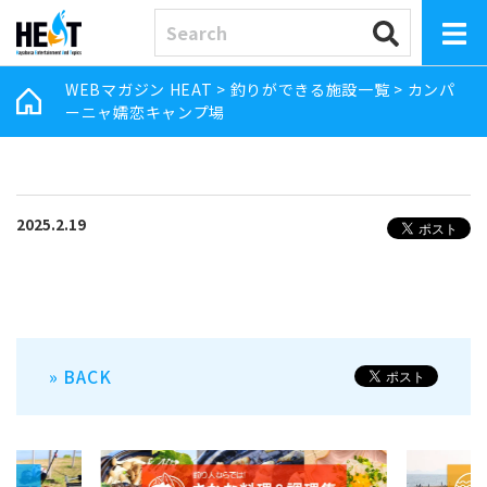
WEBマガジン HEAT
>
釣りができる施設一覧
>
カンパ
ーニャ嬬恋キャンプ場
2025.2.19
» BACK