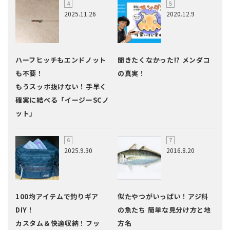
2025.11.26
2020.12.9
ハーフヒッチもエンドノット
聞きたくなかった!? メンダコ
も不要！
の真実！
もうスッポ抜けない！手早く
確実に結べる「イージーSCノ
ット」
2025.9.30
2016.8.20
100均アイテムで釣りギア
似たやつがいっぱい！アジ科
DIY！
の魚たち 簡単な見分け方と地
カスタム＆快適収納！フッ
方名