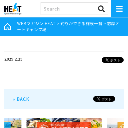
WEBマガジン HEAT
>
釣りができる施設一覧
>
志摩オ
ートキャンプ場
2025.2.25
» BACK