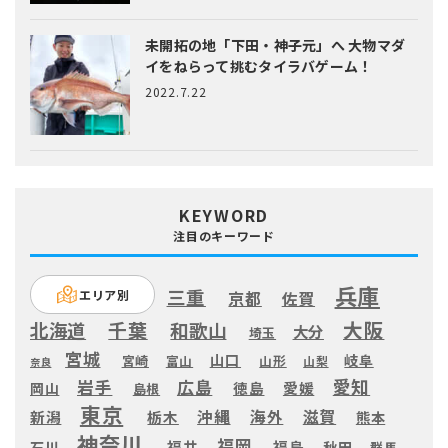
未開拓の地「下田・神子元」へ
大物マダ
イをねらって挑むタイラバゲーム！
2022.7.22
KEYWORD
注目のキーワード
兵庫
三重
エリア別
京都
佐賀
大阪
千葉
北海道
和歌山
大分
埼玉
宮城
山口
岐阜
宮崎
富山
山形
山梨
奈良
愛知
広島
岩手
徳島
愛媛
岡山
島根
東京
滋賀
沖縄
海外
新潟
栃木
熊本
神奈川
福岡
福井
福島
秋田
石川
群馬