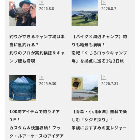
2026.8.8
2026.8.7
釣りができるキャンプ場は本
【バイク×海辺キャンプ】釣
当に魚釣れる？
りも絶景も満喫！
釣りのプロが実釣検証＆キャ
南紀「くじらロックキャンプ
ンプ飯も満喫
場」を拠点に巡る1泊2日旅
2025.9.30
2026.7.31
100均アイテムで釣りギア
【青森・小川原湖】無料で楽
DIY！
しむ「シジミ採り」！
カスタム＆快適収納！フッ
家族におすすめの夏レジャー
ク・ルアーケースのアイデア