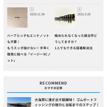
2025.11.26
2021.5.20
ハーフヒッチもエンドノット
縮められなくなった振出竿ど
も不要！
うしてますか？
もうスッポ抜けない！手早く
1人でもできる固着解消法
確実に結べる「イージーSCノ
ット」
RECOMMEND
おすすめ記事
大海原に漕ぎ出す醍醐味！
ゴムボートフ
ィッシングの魅力と出船までのステップ！