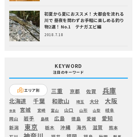
初夏から夏におススメ！ 大都会を流れる
川で 昼夜を問わずお手軽に楽しめる釣り
物2選！ No.1 テナガエビ編
2018.7.18
KEYWORD
注目のキーワード
兵庫
三重
エリア別
京都
佐賀
大阪
千葉
北海道
和歌山
大分
埼玉
宮城
山口
岐阜
宮崎
富山
山形
山梨
奈良
愛知
広島
岩手
徳島
愛媛
岡山
島根
東京
滋賀
沖縄
海外
新潟
栃木
熊本
神奈川
福岡
福井
福島
秋田
石川
群馬