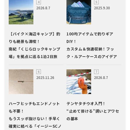
2026.8.7
2025.9.30
【バイク×海辺キャンプ】釣
100均アイテムで釣りギア
りも絶景も満喫！
DIY！
南紀「くじらロックキャンプ
カスタム＆快適収納！フッ
場」を拠点に巡る1泊2日旅
ク・ルアーケースのアイデア
2025.11.26
2026.8.7
ハーフヒッチもエンドノット
テンヤタチウオ入門！
も不要！
“止めて掛ける”誘いとアワセ
もうスッポ抜けない！手早く
の基本
確実に結べる「イージーSCノ