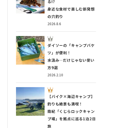
る!?
身近な食材で楽しむ新発想
の穴釣り
2026.8.6
ダイソーの「キャンプバケ
ツ」が便利！
水汲み…だけじゃない使い
方9選
2026.2.10
【バイク×海辺キャンプ】
釣りも絶景も満喫！
南紀「くじらロックキャン
プ場」を拠点に巡る1泊2日
旅