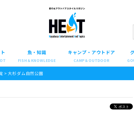
ット
魚・知識
キャンプ・アウトドア
POT
FISH＆KNOWLEDGE
CAMP＆OUTDOOR
GO
覧
>
大杉ダム自然公園