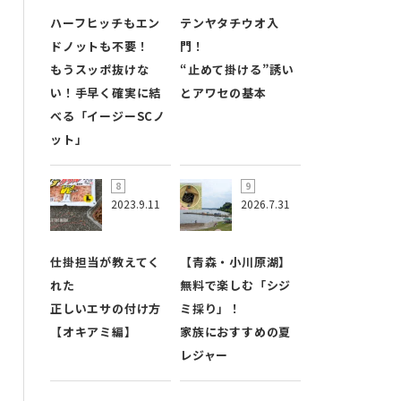
ハーフヒッチもエン
テンヤタチウオ入
ドノットも不要！
門！
もうスッポ抜けな
“止めて掛ける”誘い
い！手早く確実に結
とアワセの基本
べる「イージーSCノ
ット」
2023.9.11
2026.7.31
仕掛担当が教えてく
【青森・小川原湖】
れた
無料で楽しむ「シジ
正しいエサの付け方
ミ採り」！
【オキアミ編】
家族におすすめの夏
レジャー