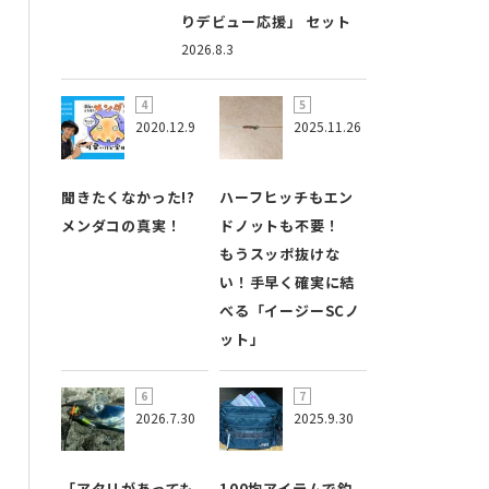
りデビュー応援」 セット
2026.8.3
2020.12.9
2025.11.26
聞きたくなかった!?
ハーフヒッチもエン
メンダコの真実！
ドノットも不要！
もうスッポ抜けな
い！手早く確実に結
べる「イージーSCノ
ット」
2026.7.30
2025.9.30
「アタリがあっても
100均アイテムで釣