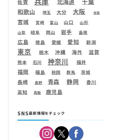
兵庫
千葉
北海道
佐賀
大阪
和歌山
大分
埼玉
奈良
宮城
山口
宮崎
富山
山形
岩手
岐阜
岡山
島根
山梨
愛知
広島
徳島
愛媛
新潟
東京
滋賀
沖縄
海外
栃木
神奈川
福井
熊本
石川
福岡
福島
秋田
茨城
群馬
静岡
青森
長崎
香川
長野
鹿児島
高知
鳥取
SNS
最新情報をチェック