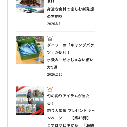
る!?
身近な食材で楽しむ新発想
の穴釣り
2026.8.6
ダイソーの「キャンプバケ
ツ」が便利！
水汲み…だけじゃない使い
方9選
2026.2.10
旬の釣りアイテムが当た
る！
釣り人応援 プレゼントキャ
ンペーン！！【第48弾】
まずはサビキから！「海釣