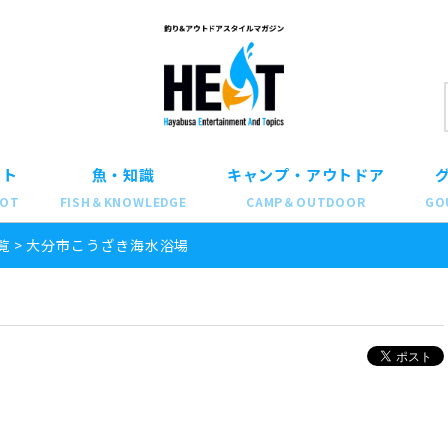
ット
魚・知識
キャンプ・アウトドア
POT
FISH＆KNOWLEDGE
CAMP＆OUTDOOR
GO
覧
>
大分市こうざき海水浴場