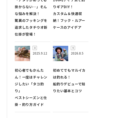
掛からない…」そん
りギアDIY！
な悩みを解決！
カスタム＆快適収
驚異のフッキングを
納！フック・ルアー
追求したタチウオ新
ケースのアイデア
仕掛が登場！
2025.9.12
2026.8.5
初心者でもかんた
初めてでもマルイカ
ん！一度はチャレン
は釣れる！
ジしたい「タコ釣
船釣りデビューで知
り」
りたい基本とコツ
ベストシーズンと仕
掛・釣り方ガイド