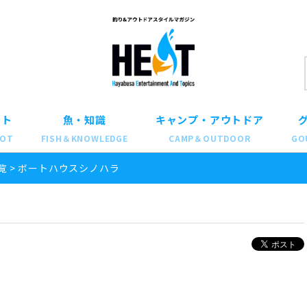
ット
魚・知識
キャンプ・アウトドア
POT
FISH＆KNOWLEDGE
CAMP＆OUTDOOR
GO
覧
>
ボートハウスシノハラ