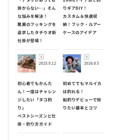
掛からない…」そん
りギアDIY！
な悩みを解決！
カスタム＆快適収
驚異のフッキングを
納！フック・ルアー
追求したタチウオ新
ケースのアイデア
仕掛が登場！
2025.9.12
2026.8.5
初心者でもかんた
初めてでもマルイカ
ん！一度はチャレン
は釣れる！
ジしたい「タコ釣
船釣りデビューで知
り」
りたい基本とコツ
ベストシーズンと仕
掛・釣り方ガイド