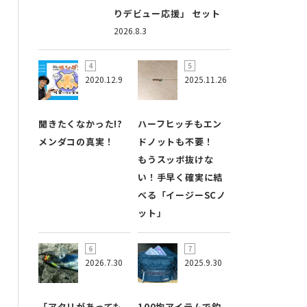
りデビュー応援」 セット
2026.8.3
2020.12.9
2025.11.26
聞きたくなかった!?
ハーフヒッチもエン
メンダコの真実！
ドノットも不要！
もうスッポ抜けな
い！手早く確実に結
べる「イージーSCノ
ット」
2026.7.30
2025.9.30
「アタリがあっても
100均アイテムで釣