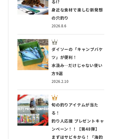
る!?
身近な食材で楽しむ新発想
の穴釣り
2026.8.6
ダイソーの「キャンプバケ
ツ」が便利！
水汲み…だけじゃない使い
方9選
2026.2.10
旬の釣りアイテムが当た
る！
釣り人応援 プレゼントキャ
ンペーン！！【第48弾】
まずはサビキから！「海釣