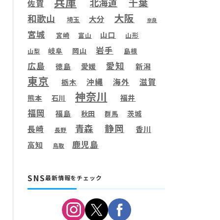
兵庫
千葉
北海道
佐賀
大阪
和歌山
大分
埼玉
奈良
宮城
山口
宮崎
富山
山形
岩手
岐阜
岡山
島根
山梨
愛知
広島
徳島
愛媛
新潟
東京
滋賀
沖縄
海外
栃木
神奈川
福井
熊本
石川
福岡
福島
秋田
茨城
群馬
静岡
青森
長崎
香川
長野
鹿児島
高知
鳥取
SNS
最新情報をチェック