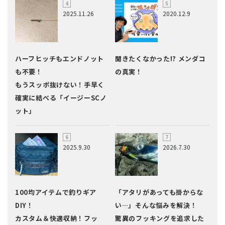
2025.11.26
2020.12.9
ハーフヒッチもエンドノット
聞きたくなかった!? メンダコ
も不要！
の真実！
もうスッポ抜けない！手早く
確実に結べる「イージーSCノ
ット」
2025.9.30
2026.7.30
100均アイテムで釣りギア
「アタリがあっても掛からな
DIY！
い…」そんな悩みを解決！
カスタム＆快適収納！フッ
驚異のフッキングを追求した