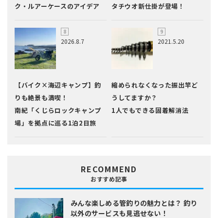
ク・ルアーケースのアイデア
タチウオ新仕掛が登場！
2026.8.7
2021.5.20
【バイク×海辺キャンプ】釣
縮められなくなった振出竿ど
りも絶景も満喫！
うしてますか？
南紀「くじらロックキャンプ
1人でもできる固着解消法
場」を拠点に巡る1泊2日旅
RECOMMEND
おすすめ記事
みんな楽しめる管釣りの魅力とは？
釣り
以外のサービスも見逃せない！