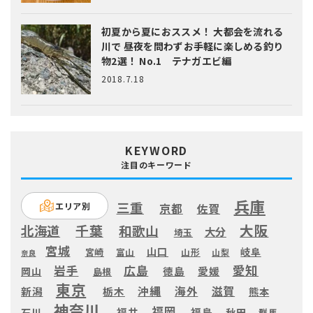
初夏から夏におススメ！ 大都会を流れる
川で 昼夜を問わずお手軽に楽しめる釣り
物2選！ No.1 テナガエビ編
2018.7.18
KEYWORD
注目のキーワード
兵庫
三重
エリア別
京都
佐賀
大阪
千葉
北海道
和歌山
大分
埼玉
宮城
山口
岐阜
宮崎
富山
山形
山梨
奈良
愛知
広島
岩手
徳島
愛媛
岡山
島根
東京
滋賀
沖縄
海外
新潟
栃木
熊本
神奈川
福岡
福井
福島
秋田
石川
群馬