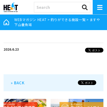
WEBマガジン HEAT
>
釣りができる施設一覧
>
ますや
下山養魚場
2026.6.23
» BACK