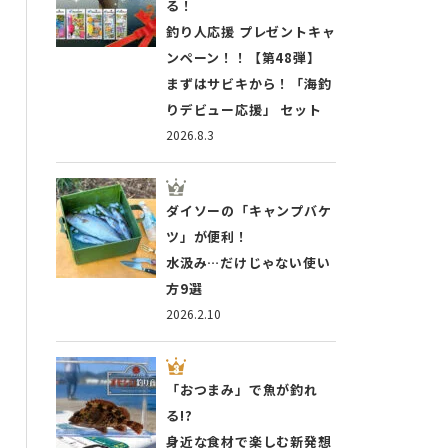
る！
釣り人応援 プレゼントキャ
ンペーン！！【第48弾】
まずはサビキから！「海釣
りデビュー応援」 セット
2026.8.3
ダイソーの「キャンプバケ
ツ」が便利！
水汲み…だけじゃない使い
方9選
2026.2.10
「おつまみ」で魚が釣れ
る!?
身近な食材で楽しむ新発想