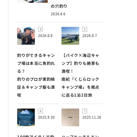
の穴釣り
2026.8.6
2026.8.8
2026.8.7
釣りができるキャン
【バイク×海辺キャ
プ場は本当に魚釣れ
ンプ】釣りも絶景も
る？
満喫！
釣りのプロが実釣検
南紀「くじらロック
証＆キャンプ飯も満
キャンプ場」を拠点
喫
に巡る1泊2日旅
2025.9.30
2025.11.26
100均アイテムで釣
ハーフヒッチもエン