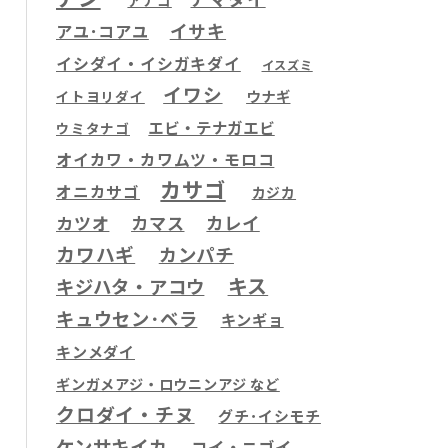
アナゴ
イサキ
アユ･コアユ
イシダイ・イシガキダイ
イスズミ
イワシ
ウナギ
イトヨリダイ
エビ・テナガエビ
ウミタナゴ
オイカワ・カワムツ・モロコ
カサゴ
オニカサゴ
カジカ
カツオ
カマス
カレイ
カワハギ
カンパチ
キス
キジハタ・アコウ
キュウセン･ベラ
キンギョ
キンメダイ
ギンガメアジ・ロウニンアジ など
クロダイ・チヌ
グチ･イシモチ
ケンサキイカ
コイ・ニゴイ