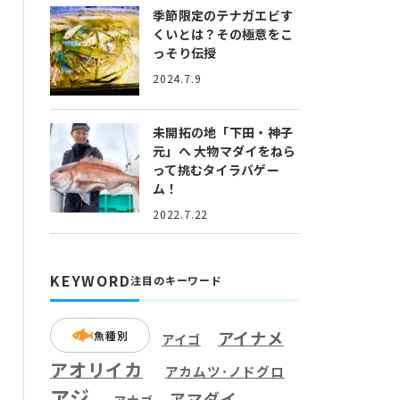
季節限定のテナガエビす
くいとは？
その極意をこ
っそり伝授
2024.7.9
未開拓の地「下田・神子
元」へ
大物マダイをねら
って挑むタイラバゲー
ム！
2022.7.22
KEYWORD
注目のキーワード
アイナメ
魚種別
アイゴ
アオリイカ
アカムツ･ノドグロ
アジ
アマダイ