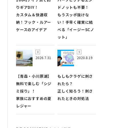
りギアDIY！
ドノットも不要！
カスタム＆快適収
もうスッポ抜けな
納！フック・ルアー
い！手早く確実に結
ケースのアイデア
べる「イージーSCノ
ット」
2026.7.31
2020.8.19
【青森・小川原湖】
もしもクラゲに刺さ
無料で楽しむ「シジ
れたら？
ミ採り」！
正しく知ろう！刺さ
家族におすすめの夏
れたときの対処法
レジャー