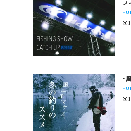
フ
HOT
201
~
HOT
201