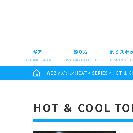
ギア
釣り方
釣りスポ
FISHING GEAR
FISHING HOW TO
FISHING S
WEBマガジン HEAT
>
SERIES
>
HOT ＆ C
HOT ＆ COOL TO