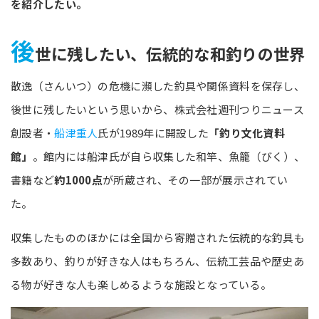
を紹介したい。
後
世に残したい、伝統的な和釣りの世界
散逸（さんいつ）の危機に瀕した釣具や関係資料を保存し、
後世に残したいという思いから、株式会社週刊つりニュース
創設者・
船津重人
氏が1989年に開設した
「釣り文化資料
館」
。館内には船津氏が自ら収集した和竿、魚籠（びく）、
書籍など
約1000点
が所蔵され、その一部が展示されてい
た。
収集したもののほかには全国から寄贈された伝統的な釣具も
多数あり、釣りが好きな人はもちろん、伝統工芸品や歴史あ
る物が好きな人も楽しめるような施設となっている。