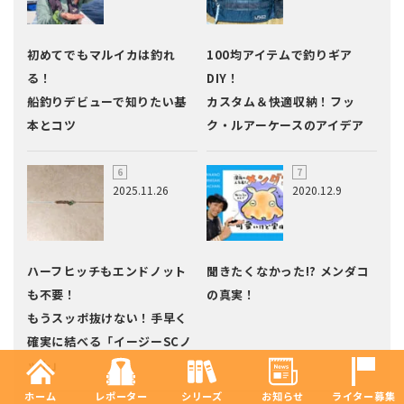
初めてでもマルイカは釣れ
100均アイテムで釣りギア
る！
DIY！
船釣りデビューで知りたい基
カスタム＆快適収納！フッ
本とコツ
ク・ルアーケースのアイデア
2025.11.26
2020.12.9
ハーフヒッチもエンドノット
聞きたくなかった!? メンダコ
も不要！
の真実！
もうスッポ抜けない！手早く
確実に結べる「イージーSCノ
ット」
ホーム
レポーター
シリーズ
お知らせ
ライター募集