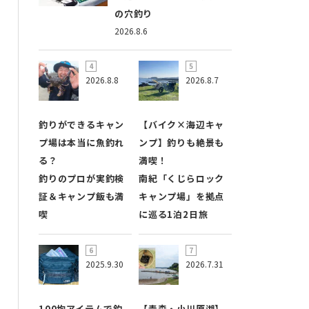
の穴釣り
2026.8.6
2026.8.8
2026.8.7
釣りができるキャン
【バイク×海辺キャ
プ場は本当に魚釣れ
ンプ】釣りも絶景も
る？
満喫！
釣りのプロが実釣検
南紀「くじらロック
証＆キャンプ飯も満
キャンプ場」を拠点
喫
に巡る1泊2日旅
2025.9.30
2026.7.31
100均アイテムで釣
【青森・小川原湖】