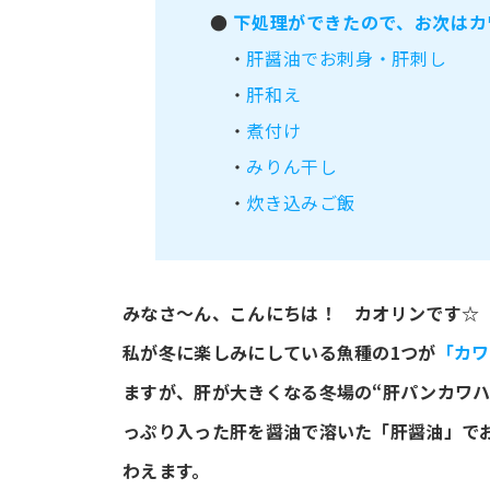
●
下処理ができたので、お次はカ
・
肝醤油でお刺身・肝刺し
・
肝和え
・
煮付け
・
みりん干し
・
炊き込みご飯
みなさ～ん、こんにちは！ カオリンです☆
私が冬に楽しみにしている魚種の1つが
「カワ
ますが、肝が大きくなる冬場の“肝パンカワハ
っぷり入った肝を醤油で溶いた「肝醤油」で
わえます。