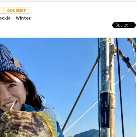
GOURMET
ackle
Winter