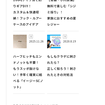
りギアDIY！
無料で楽しむ「シジ
カスタム＆快適収
ミ採り」！
納！フック・ルアー
家族におすすめの夏
ケースのアイデア
レジャー
2025.11.26
2020.8.19
ハーフヒッチもエン
もしもクラゲに刺さ
ドノットも不要！
れたら？
もうスッポ抜けな
正しく知ろう！刺さ
い！手早く確実に結
れたときの対処法
べる「イージーSCノ
ット」