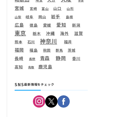
埼玉
奈良
宮城
山口
宮崎
富山
山形
岩手
岐阜
岡山
島根
山梨
愛知
広島
徳島
愛媛
新潟
東京
滋賀
沖縄
海外
栃木
神奈川
福井
熊本
石川
福岡
福島
秋田
茨城
群馬
静岡
青森
長崎
香川
長野
鹿児島
高知
鳥取
SNS
最新情報をチェック