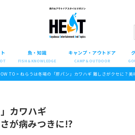
ット
魚・知識
キャンプ・アウトドア
POT
FISH＆KNOWLEDGE
CAMP＆OUTDOOR
GO
HOW TO
>
ねらうは冬場の「肝パン」カワハギ 難しさがクセに？美味
ン」カワハギ
さが病みつきに!?