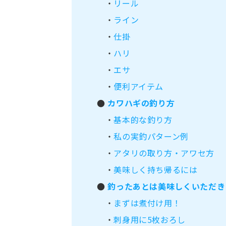
・
リール
・
ライン
・
仕掛
・
ハリ
・
エサ
・
便利アイテム
●
カワハギの釣り方
・
基本的な釣り方
・
私の実釣パターン例
・
アタリの取り方・アワセ方
・
美味しく持ち帰るには
●
釣ったあとは美味しくいただき
・
まずは煮付け用！
・
刺身用に5枚おろし