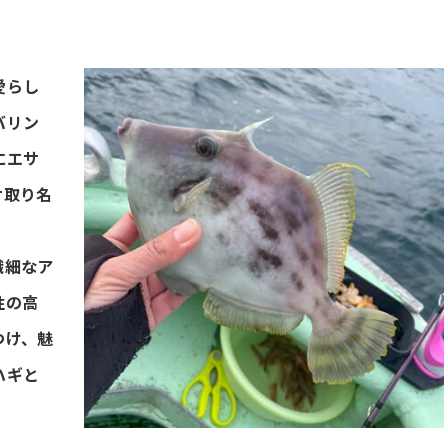
愛らし
バリン
にエサ
サ取り名
繊細なア
性の高
つけ、魅
ハギと