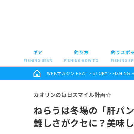
ギア
釣り方
釣りスポ
FISHING GEAR
FISHING HOW TO
FISHING S
WEBマガジン HEAT
>
STORY
>
FISHING 
カオリンの毎日スマイル計画☆
ねらうは冬場の「肝パ
難しさがクセに？美味し