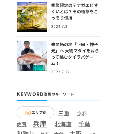
季節限定のテナガエビす
くいとは？
その極意をこ
っそり伝授
2024.7.9
未開拓の地「下田・神子
元」へ
大物マダイをねら
って挑むタイラバゲー
ム！
2022.7.22
KEYWORD
注目のキーワード
三重
エリア別
京都
兵庫
千葉
北海道
佐賀
大阪
和歌山
大分