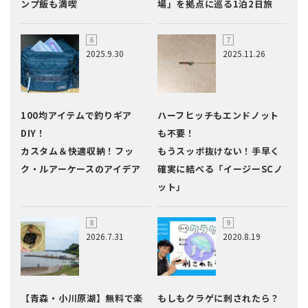
ンプ飯も満喫
場」を拠点に巡る1泊2日旅
2025.9.30
2025.11.26
100均アイテムで釣りギア
ハーフヒッチもエンドノット
DIY！
も不要！
カスタム＆快適収納！フッ
もうスッポ抜けない！手早く
ク・ルアーケースのアイデア
確実に結べる「イージーSCノ
ット」
2026.7.31
2020.8.19
【青森・小川原湖】無料で楽
もしもクラゲに刺されたら？