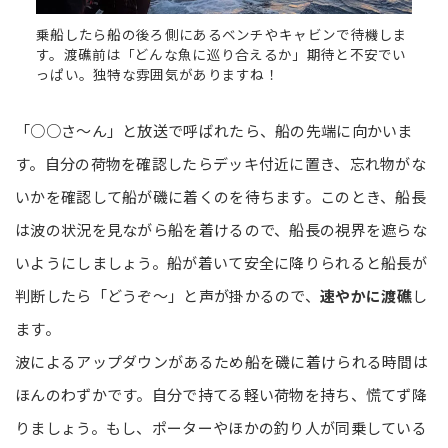
乗船したら船の後ろ側にあるベンチやキャビンで待機しま
す。渡礁前は「どんな魚に巡り合えるか」期待と不安でい
っぱい。独特な雰囲気がありますね！
「○○さ～ん」と放送で呼ばれたら、船の先端に向かいま
す。自分の荷物を確認したらデッキ付近に置き、忘れ物がな
いかを確認して船が磯に着くのを待ちます。このとき、船長
は波の状況を見ながら船を着けるので、船長の視界を遮らな
いようにしましょう。船が着いて安全に降りられると船長が
判断したら「どうぞ～」と声が掛かるので、
速やかに渡礁
し
ます。
波によるアップダウンがあるため船を磯に着けられる時間は
ほんのわずかです。自分で持てる軽い荷物を持ち、慌てず降
りましょう。もし、ポーターやほかの釣り人が同乗している