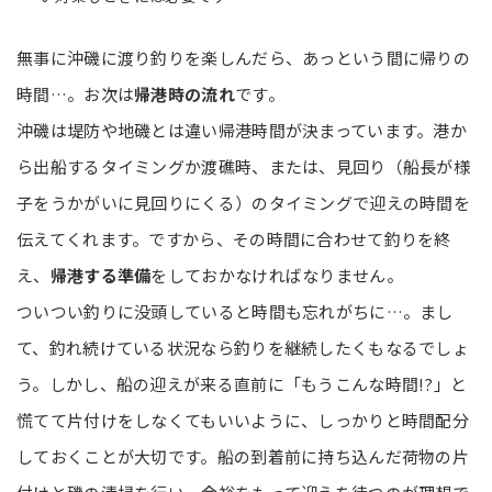
無事に沖磯に渡り釣りを楽しんだら、あっという間に帰りの
時間…。お次は
帰港時の流れ
です。
沖磯は堤防や地磯とは違い帰港時間が決まっています。港か
ら出船するタイミングか渡礁時、または、見回り（船長が様
子をうかがいに見回りにくる）のタイミングで迎えの時間を
伝えてくれます。ですから、その時間に合わせて釣りを終
え、
帰港する準備
をしておかなければなりません。
ついつい釣りに没頭していると時間も忘れがちに…。まし
て、釣れ続けている状況なら釣りを継続したくもなるでしょ
う。しかし、船の迎えが来る直前に「もうこんな時間!?」と
慌てて片付けをしなくてもいいように、しっかりと時間配分
しておくことが大切です。船の到着前に持ち込んだ荷物の片