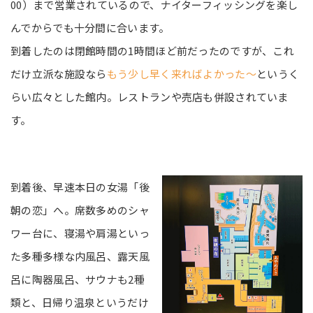
00）まで営業されているので、ナイターフィッシングを楽し
んでからでも十分間に合います。
到着したのは閉館時間の1時間ほど前だったのですが、これ
だけ立派な施設なら
もう少し早く来ればよかった～
というく
らい広々とした館内。レストランや売店も併設されていま
す。
到着後、早速本日の女湯「後
朝の恋」へ。席数多めのシャ
ワー台に、寝湯や肩湯といっ
た多種多様な内風呂、露天風
呂に陶器風呂、サウナも2種
類と、日帰り温泉というだけ