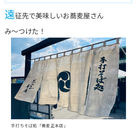
遠
征先で美味しいお蕎麦屋さん
み～つけた！
手打ちそば処「蕎麦正本店」