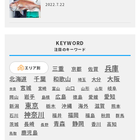
2022.7.22
KEYWORD
注目のキーワード
兵庫
三重
エリア別
京都
佐賀
大阪
千葉
北海道
和歌山
大分
埼玉
宮城
山口
岐阜
宮崎
富山
山形
山梨
奈良
愛知
広島
岩手
徳島
愛媛
岡山
島根
東京
滋賀
沖縄
海外
新潟
栃木
熊本
神奈川
福岡
福井
福島
秋田
石川
群馬
静岡
青森
長崎
高知
香川
茨城
長野
鹿児島
鳥取