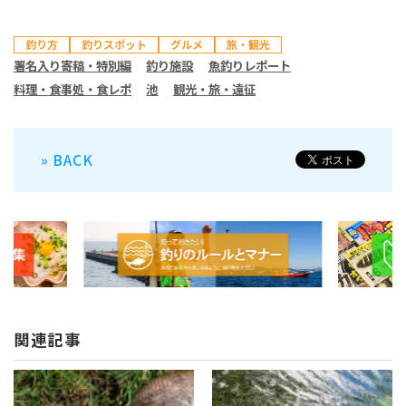
釣り方
釣りスポット
グルメ
旅・観光
署名入り寄稿・特別編
釣り施設
魚釣りレポート
料理・食事処・食レポ
池
観光・旅・遠征
» BACK
関連記事