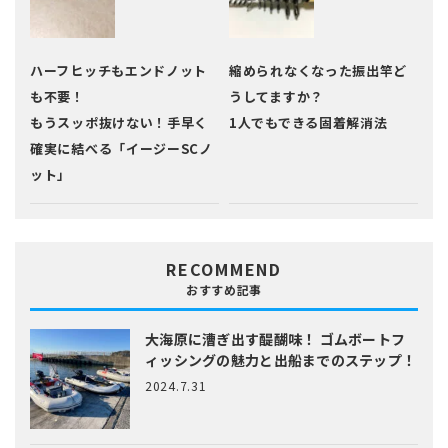
ハーフヒッチもエンドノット
縮められなくなった振出竿ど
も不要！
うしてますか？
もうスッポ抜けない！手早く
1人でもできる固着解消法
確実に結べる「イージーSCノ
ット」
RECOMMEND
おすすめ記事
大海原に漕ぎ出す醍醐味！
ゴムボートフ
ィッシングの魅力と出船までのステップ！
2024.7.31