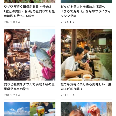
ワザワザ行く価値がある ～その2
ビッグトラウトを求め北海道へ
｢激近の異国・台湾｣の管釣りでも怪
「まるで海外!?」な阿寒フライフィ
魚は私を待っていた!!
ッシング旅
2023.8.14
2024.1.2
釣りと牡蠣をダブルで満喫！冬の三
誰でも気軽に楽しめる美味しい「屋
重県グルメの旅☆
内エビ釣り堀 」
2019.2.14
2019.3.4