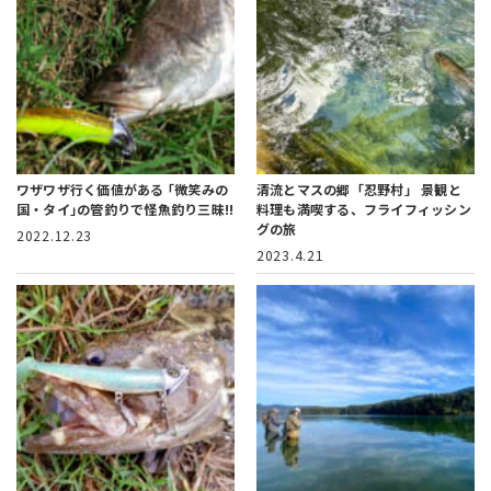
ワザワザ行く価値がある
｢微笑みの
清流とマスの郷「忍野村」
景観と
国・タイ｣の管釣りで怪魚釣り三昧!!
料理も満喫する、フライフィッシン
グの旅
2022.12.23
2023.4.21