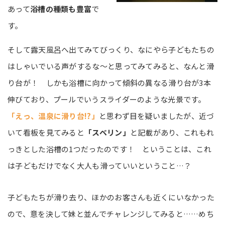
あって
浴槽の種類も豊富
で
す。
そして露天風呂へ出てみてびっくり、なにやら子どもたちの
はしゃいでいる声がするな～と思ってみてみると、なんと滑
り台が！ しかも浴槽に向かって傾斜の異なる滑り台が3本
伸びており、プールでいうスライダーのような光景です。
「えっ、温泉に滑り台!?」
と思わず目を疑いましたが、近づ
いて看板を見てみると
「スベリン」
と記載があり、これもれ
っきとした浴槽の1つだったのです！ ということは、これ
は子どもだけでなく大人も滑っていいということ…？
子どもたちが滑り去り、ほかのお客さんも近くにいなかった
ので、意を決して妹と並んでチャレンジしてみると……めち