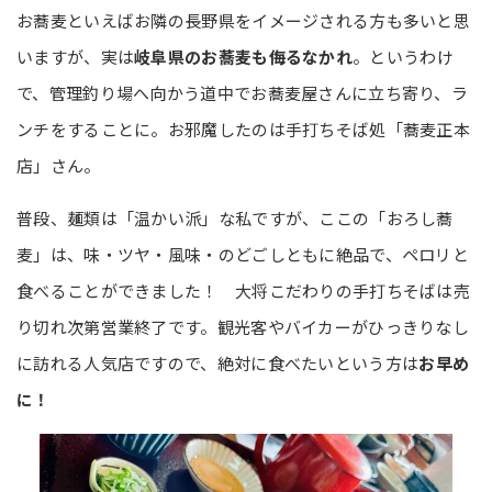
お蕎麦といえばお隣の長野県をイメージされる方も多いと思
いますが、実は
岐阜県のお蕎麦も侮るなかれ
。というわけ
で、管理釣り場へ向かう道中でお蕎麦屋さんに立ち寄り、ラ
ンチをすることに。お邪魔したのは手打ちそば処「蕎麦正本
店」さん。
普段、麺類は「温かい派」な私ですが、ここの「おろし蕎
麦」は、味・ツヤ・風味・のどごしともに絶品で、ペロリと
食べることができました！ 大将こだわりの手打ちそばは売
り切れ次第営業終了です。観光客やバイカーがひっきりなし
に訪れる人気店ですので、絶対に食べたいという方は
お早め
に！