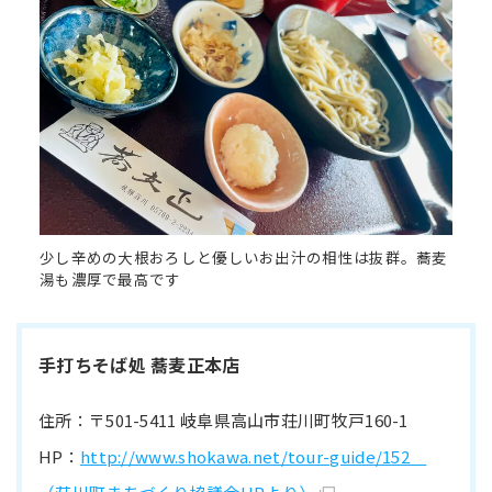
少し辛めの大根おろしと優しいお出汁の相性は抜群。蕎麦
湯も濃厚で最高です
手打ちそば処 蕎麦正本店
住所：〒501-5411 岐阜県高山市荘川町牧戸160-1
HP：
http://www.shokawa.net/tour-guide/152