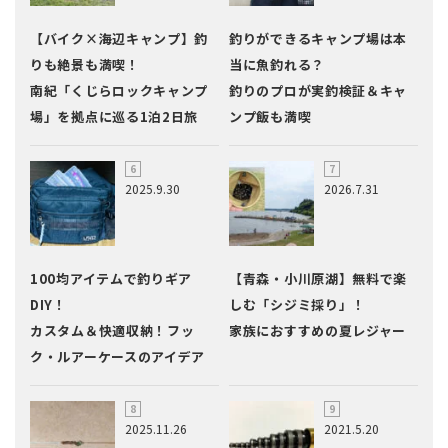
【バイク×海辺キャンプ】釣
釣りができるキャンプ場は本
りも絶景も満喫！
当に魚釣れる？
南紀「くじらロックキャンプ
釣りのプロが実釣検証＆キャ
場」を拠点に巡る1泊2日旅
ンプ飯も満喫
2025.9.30
2026.7.31
100均アイテムで釣りギア
【青森・小川原湖】無料で楽
DIY！
しむ「シジミ採り」！
カスタム＆快適収納！フッ
家族におすすめの夏レジャー
ク・ルアーケースのアイデア
2025.11.26
2021.5.20