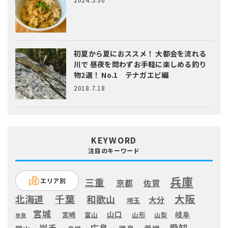
初夏から夏におススメ！ 大都会を流れる
川で 昼夜を問わずお手軽に楽しめる釣り
物2選！ No.1 テナガエビ編
2018.7.18
KEYWORD
注目のキーワード
兵庫
三重
エリア別
京都
佐賀
大阪
千葉
北海道
和歌山
大分
埼玉
宮城
山口
岐阜
宮崎
富山
山形
山梨
奈良
愛知
広島
岩手