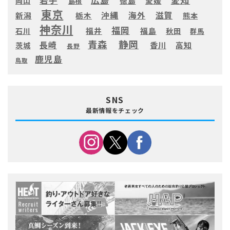
徳島
愛媛
岡山
島根
東京
滋賀
沖縄
海外
新潟
栃木
熊本
神奈川
福岡
福井
福島
秋田
石川
群馬
静岡
青森
長崎
高知
香川
茨城
長野
鹿児島
鳥取
SNS
最新情報をチェック