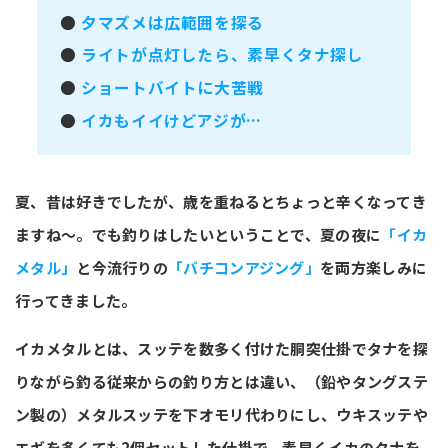
●
夕マズメは広範囲を探る
●
ライトが点灯したら、素早くタナ探し
●
ショートバイトに大苦戦
●
イカもイイけどアジが…
夏、昔は好きでしたが、歳を重ねるとちょっと辛くなってき
ますね～。でも釣りはしたいということで、夏の夜に
「イカ
メタル」
と今流行りの
「バチコンアジング」
を両方楽しみに
行ってきました。
イカメタルとは、スッテを数多く付けた胴突仕掛でタナを探
りながら釣る従来からの釣り方とは違い、（鉛やタングステ
ン製の）メタルスッテを下オモリ代わりにし、ウキスッテや
エギを多くても2個セットした仕掛で、素早くイカのタナを