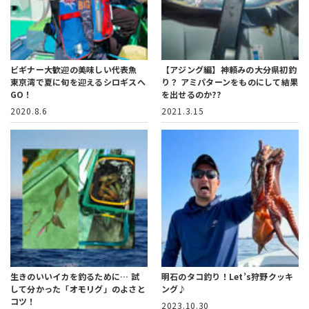
ビギナー大歓迎の美味しい代表魚
【アジング編】神頼みの大分県初釣
東京湾で夏に旬を迎えるシロギスへ
り？
アミパターンをものにして結果
GO！
を出せるのか??
2020.8.6
2021.3.15
生きのいいイカを釣るために…
試
明石のタコ釣り！Let’s狩野クッキ
して分かった「オモリグ」のよさと
ング♪
コツ！
2023.10.30