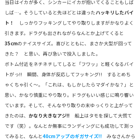
当日はイカが多く、シンカーにイカが抱いてくることもしば
しば…。そうしていると先ほどとは違った
ハッキリしたバイ
ト！
しっかりフッキングしてやり取りしますがかなりよく
引きます。ドラグも出されながらなんとか上げてくると
35cm
のナイスサイズ。喜びとともに、まさか大型が回って
きた？ と思い、再び急いで投入しました。
ボトム付近をネチネチしてしると「フワッ」と軽くなるバイ
トがっ!! 瞬間、身体が反応してフッキング!! するとめち
ゃくちゃ引く～。「これは、もしかしたらマダイかな？」と
思い、かなり慎重にやり取り。ドラグもいい感じに鳴り響い
ています。そして、そんなやり取りの末ゆっくりと上がって
きたのは、
かなり大きなアジ!!
船上はタモを探して大慌て
です（笑）。なんとか無事にランディングにも成功して測っ
てみると、なんと
40cmアップのギガサイズ!!
みなさんから