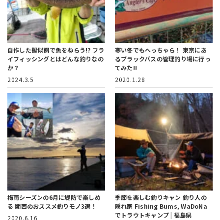
自作した擬似餌で魚をねらう!?
フラ
寒い冬でもへっちゃら！
東京にあ
イフィッシングとはどんな釣りなの
るブラックバスの管理釣り場に行っ
か？
てみた!!
2024.3.5
2020.1.28
梅雨シーズンの6月に堤防で楽しめ
季節を楽しむ釣りキャン
釣り人の
る
関西のおススメ釣りモノ3選！
隠れ家 Fishing Bums, WaDoNa
でトラウトキャンプ | 福島県
2020.6.16