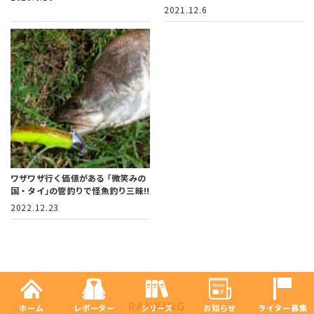
2021.12.6
ワザワザ行く価値がある
｢微笑みの
国・タイ｣の管釣りで怪魚釣り三昧!!
2022.12.23
RANKING
ホーム
レポーター
シリーズ
お知らせ
ライター募集