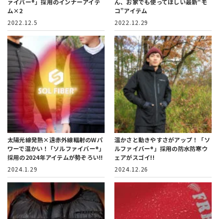
ァイバー®」採用のインナーアイテ
ん、お家でも使ってほしい最新“モ
ム×2
コ”アイテム
2022.12.5
2022.12.29
太陽光線発熱×遠赤外線輻射のWパ
温かさと動きやすさがアップ！
「ソ
ワーで温かい！
｢ソルファイバー®｣
ルファイバー®」採用の防水防寒ウ
採用の2024年アイテムが勢ぞろい!!
ェアがスゴイ!!
2024.1.29
2024.12.26