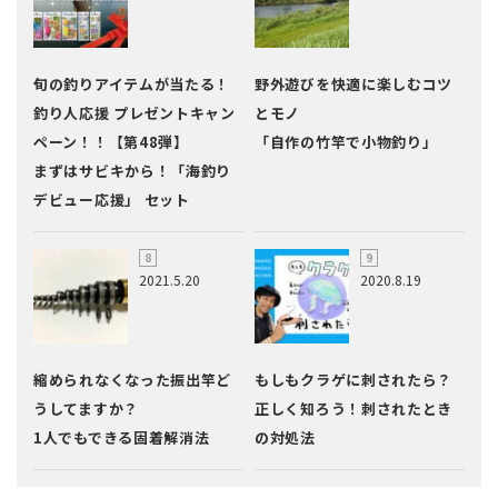
旬の釣りアイテムが当たる！
野外遊びを快適に楽しむコツ
釣り人応援 プレゼントキャン
とモノ
ペーン！！【第48弾】
「自作の竹竿で小物釣り」
まずはサビキから！「海釣り
デビュー応援」 セット
2021.5.20
2020.8.19
縮められなくなった振出竿ど
もしもクラゲに刺されたら？
うしてますか？
正しく知ろう！刺されたとき
1人でもできる固着解消法
の対処法