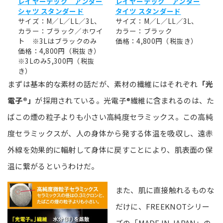
レイヤーテック アンダー
レイヤーテック アンダー
シャツ スタンダード
タイツ スタンダード
サイズ：M／L／LL／3L、
サイズ：M／L／LL／3L、
カラー：ブラック／ホワイ
カラー：ブラック
ト ※3Lはブラックのみ
価格：4,800円（税抜き）
価格：4,800円（税抜き）
※3Lのみ5,300円（税抜
き）
まずは基本的な素材の話だが、素材の繊維にはそれぞれ
「光
電子®」
が採用されている。光電子®繊維に含まれるのは、た
ばこの煙の粒子よりも小さい高純度セラミックス。この高純
度セラミックスが、人の身体から発する体温を吸収し、遠赤
外線を効果的に輻射して身体に戻すことにより、肌表面の保
温に繋がるというわけだ。
また、肌に直接触れるものな
だけに、FREEKNOTシリー
ズの「MADE IN JAPAN」の