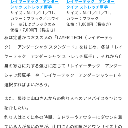
レイヤーテック アンダー
レイヤーテック アンダー
シャツ ストレッチ厚手
タイツ ストレッチ厚手
サイズ：M／L／LL／3L、
サイズ：M／L／LL／3L、
カラー：ブラック／ホワイ
カラー：ブラック
ト ※3Lはブラックのみ
価格：7,000円（税抜き）
価格：7,000円（税抜き）
秋は定番かつおススメの「LAYER TECH（レイヤーテッ
ク） アンダーシャツ スタンダード」をはじめ、冬は「レイ
ヤーテック アンダーシャツ ストレッチ厚手」、それから自
身の寒さに対する強さに応じて「レイヤーテック アンダー
シャツ超厚手」や「レイヤーテック アンダーシャツ＋」を
選択すればよいだろう。
また、最後に山口さんからの釣り人へのアドバイスをひとつ
紹介したい。
釣り人はとくに冬の時期、ミドラーやアウターにダウンを着
ている人が多いのだが、山口さんの印象だとワンサイズ上の