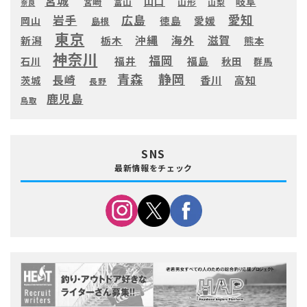
宮城
山口
岐阜
宮崎
富山
山形
山梨
奈良
愛知
広島
岩手
徳島
愛媛
岡山
島根
東京
滋賀
沖縄
海外
新潟
栃木
熊本
神奈川
福岡
福井
福島
秋田
石川
群馬
静岡
青森
長崎
高知
香川
茨城
長野
鹿児島
鳥取
SNS
最新情報をチェック