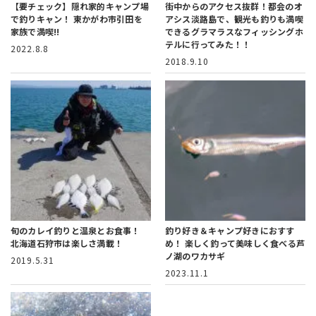
【要チェック】隠れ家的キャンプ場
街中からのアクセス抜群！
都会のオ
で釣りキャン！
東かがわ市引田を
アシス淡路島で、観光も釣りも満喫
家族で満喫!!
できるグラマラスなフィッシングホ
テルに行ってみた！！
2022.8.8
2018.9.10
旬のカレイ釣りと温泉とお食事！
釣り好き＆キャンプ好きにおすす
北海道石狩市は楽しさ満載！
め！
楽しく釣って美味しく食べる芦
ノ湖のワカサギ
2019.5.31
2023.11.1