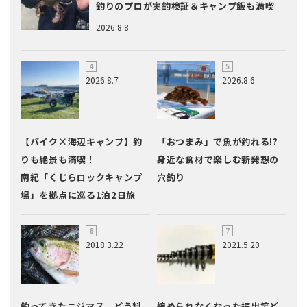
釣りのプロが実釣検証＆キャンプ飯も満喫
2026.8.8
2026.8.7
2026.8.6
【バイク×海辺キャンプ】釣
「おつまみ」で魚が釣れる!?
りも絶景も満喫！
身近な食材で楽しむ新発想の
南紀「くじらロックキャンプ
穴釣り
場」を拠点に巡る1泊2日旅
2018.3.22
2021.5.20
釣ってきたニジマス、どう料
縮められなくなった振出竿ど