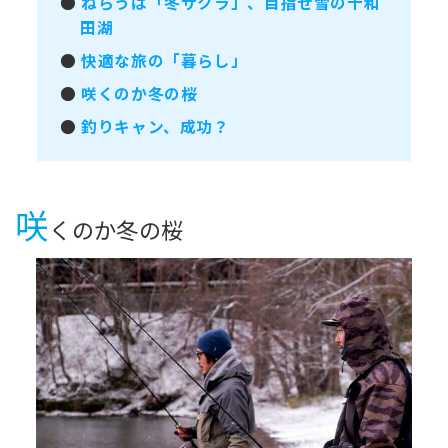
●
ねらうは「冬ザクラ」、目指せ雪の十和
田湖
●
快適な旅の「暮らし」
●
咲くのか冬の桜
●
釣りキャン、成功？
咲
くのか冬の桜