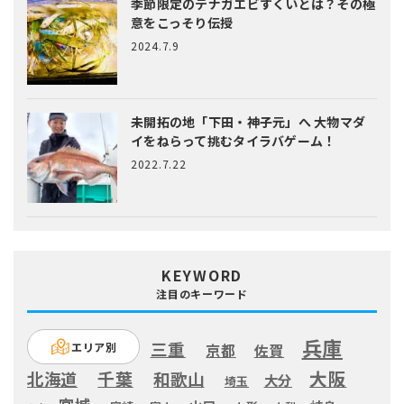
季節限定のテナガエビすくいとは？
その極
意をこっそり伝授
2024.7.9
未開拓の地「下田・神子元」へ
大物マダ
イをねらって挑むタイラバゲーム！
2022.7.22
KEYWORD
注目のキーワード
兵庫
三重
エリア別
京都
佐賀
大阪
千葉
北海道
和歌山
大分
埼玉