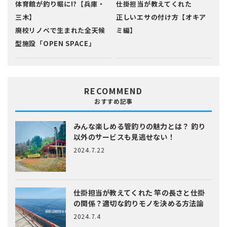
体育館が釣り堀に!?【兵庫・
仕掛担当が教えてくれた
三木】
正しいエサの付け方【オキア
廃校リノベで生まれた全天候
ミ編】
型施設「OPEN SPACE」
RECOMMEND
おすすめ記事
みんな楽しめる管釣りの魅力とは？
釣り
以外のサービスも見逃せない！
2024.7.22
仕掛担当が教えてくれた
竿の長さと仕掛
の関係？適切な釣りモノを決める方法論
2024.7.4