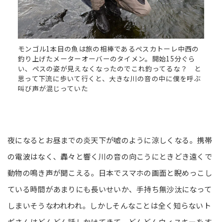
モンゴル1本目の魚は旅の相棒であるペスカトーレ中西の
釣り上げたメーターオーバーのタイメン。開始15分ぐら
い、ペスの姿が見えなくなったのでこれ釣ってるな？ と
思って下流に歩いて行くと、大きな川の音の中に僕を呼ぶ
叫び声が混じっていた
夜になるとお昼までの炎天下が嘘のように涼しくなる。携帯
の電波はなく、轟々と響く川の音の向こうにときどき遠くで
動物の鳴き声が聞こえる。日本でスマホの画面と睨めっこし
ている時間があまりにも長いせいか、手持ち無沙汰になって
しまいそうなわれわれ。しかしそんなことは全く知らないト
ギさんはどんどん話しかけてきて、どんどんウィスキーをす