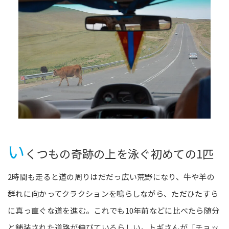
い
くつもの奇跡の上を泳ぐ初めての1匹
2時間も走ると道の周りはだだっ広い荒野になり、牛や羊の
群れに向かってクラクションを鳴らしながら、ただひたすら
に真っ直ぐな道を進む。これでも10年前などに比べたら随分
と舗装された道路が伸びているらしい。トギさんが「チョッ