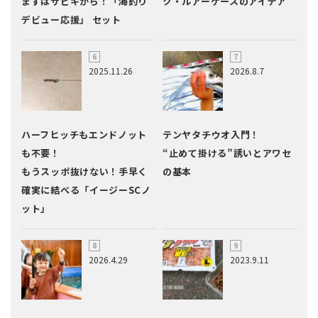
まずはサビキから！「海釣り
ク・ルアーケースのアイデア
デビュー応援」 セット
2025.11.26
2026.8.7
ハーフヒッチもエンドノット
テンヤタチウオ入門！
も不要！
“止めて掛ける”誘いとアワセ
もうスッポ抜けない！手早く
の基本
確実に結べる「イージーSCノ
ット」
2026.4.29
2023.9.11