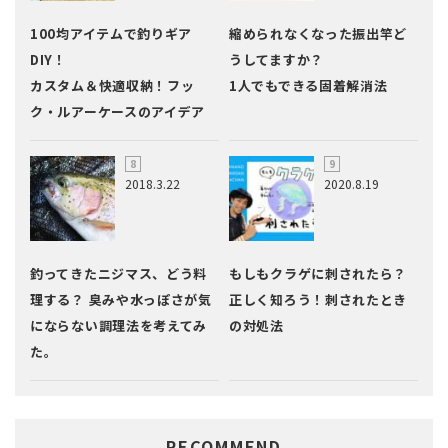
100均アイテムで釣りギア
縮められなくなった振出竿ど
DIY！
うしてますか？
カスタム＆快適収納！フッ
1人でもできる固着解消法
ク・ルアーケースのアイデア
2018.3.22
2020.8.19
釣ってきたニジマス、どう料
もしもクラゲに刺されたら？
理する？ 臭みや水っぽさが気
正しく知ろう！刺されたとき
にならない調理法を考えてみ
の対処法
た。
RECOMMEND