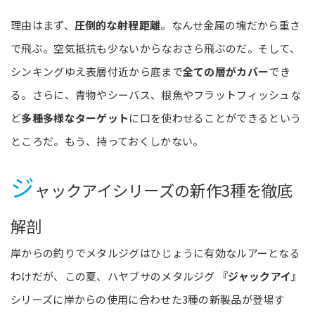
理由はまず、
圧倒的な射程距離
。なんせ金属の塊だから重さ
で飛ぶ。空気抵抗も少ないからなおさら飛ぶのだ。そして、
シンキングゆえ表層付近から底まで
全ての層がカバー
でき
る。さらに、青物やシーバス、根魚やフラットフィッシュな
ど
多種多様なターゲット
に口を使わせることができるという
ところだ。もう、持っておくしかない。
ジ
ャックアイシリーズの新作3種を徹底
解剖
岸からの釣りでメタルジグはひじょうに有効なルアーとなる
わけだが、この夏、ハヤブサのメタルジグ
『ジャックアイ』
シリーズに岸からの使用に合わせた3種の新製品が登場す