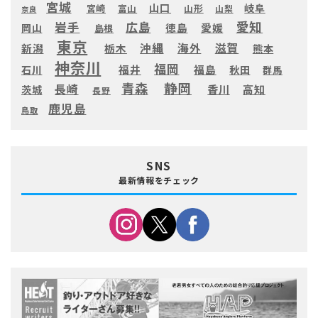
宮城
山口
岐阜
宮崎
富山
山形
山梨
奈良
愛知
広島
岩手
徳島
愛媛
岡山
島根
東京
滋賀
沖縄
海外
新潟
栃木
熊本
神奈川
福岡
福井
福島
秋田
石川
群馬
静岡
青森
長崎
高知
香川
茨城
長野
鹿児島
鳥取
SNS
最新情報をチェック