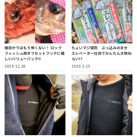
根掛かりはもう怖くない！ ロック
ちょいマジ堤防 ぶっ込みのませ
フィッシュ用オフセットフックに嬉
エレベーター仕掛でかんたん大物ね
しいバリューパック!!
らい!?
2019.12.26
2020.5.25