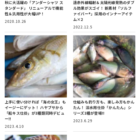
秋に大活躍の「アンダーシャツ ス
遠赤外線輻射＆太陽光線発熱のダブ
タンダード」
リニューアルで機能
ル効果がスゴイ！
新素材「ソルフ
性＆汎用性が大幅UP！
ァイバー®」採用のインナーアイテ
ム×2
2020.10.26
2022.12.5
上手に使い分ければ「海の女王」も
仕組みも釣り方も、楽しみ方もかん
イージーにゲット！
ハヤブサから
たん！
淡水用仕掛「かんたん」シ
「船キス仕掛」が3種類同時デビュ
リーズ3種が登場!!
ー!!
2023.6.29
2023.4.10