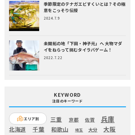
季節限定のテナガエビすくいとは？
その極
意をこっそり伝授
2024.7.9
未開拓の地「下田・神子元」へ
大物マダ
イをねらって挑むタイラバゲーム！
2022.7.22
KEYWORD
注目のキーワード
兵庫
三重
エリア別
京都
佐賀
大阪
千葉
北海道
和歌山
大分
埼玉