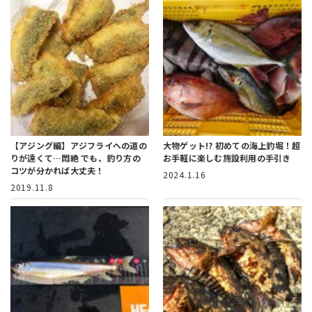
【アジング編】アジフライへの道の
大物ゲット!? 初めての海上釣堀！
超
りが遠くて…悶絶
でも、釣り方の
お手軽に楽しむ施設利用の手引き
コツが分かれば大丈夫！
2024.1.16
2019.11.8