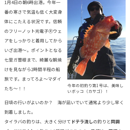
1月4日の朝6時出港。今年一
番の寒さで気温も低く大変身
体にこたえる状況です。信頼
のフリーノット光電子Ⓡウェ
アをしっかりと着用してから
いざ出港～。ポイントとなる
七里ガ曽根まで、綺麗な朝焼
けを見ながら2時間半程の船
旅です。まってろよ～マダイ
今年の初釣り第1号は、美味し
たち～！！
いボッコ（カサゴ）！
日頃の行いがよいのか？ 海が凪いでいて通常より少し早く
到着しました。
タイラバの釣りは、大きく分けて
ドテラ流し
の釣りと
同調