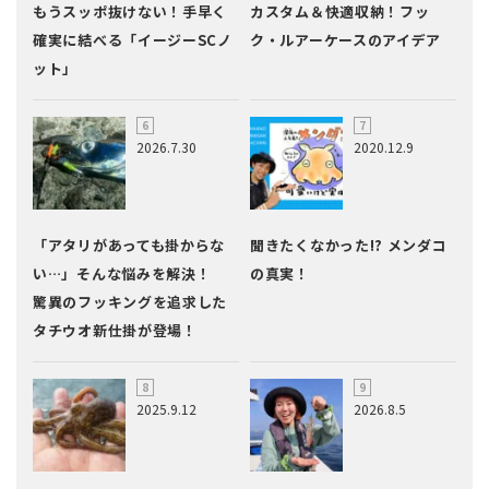
もうスッポ抜けない！手早く
カスタム＆快適収納！フッ
確実に結べる「イージーSCノ
ク・ルアーケースのアイデア
ット」
2026.7.30
2020.12.9
「アタリがあっても掛からな
聞きたくなかった!? メンダコ
い…」そんな悩みを解決！
の真実！
驚異のフッキングを追求した
タチウオ新仕掛が登場！
2025.9.12
2026.8.5