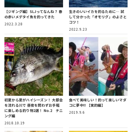
【ジギング編】SLJってなんね？
春
生きのいいイカを釣るために…
試
の赤いメデタイ魚を釣ってきた
して分かった「オモリグ」のよさと
コツ！
2022.3.28
2022.9.23
初夏から夏がハイシーズン！ 大都会
食べて美味しい！釣って楽しいマダ
を流れる川で 昼夜を問わずお手軽
コに夢中!!
【実釣編】
に楽しめる釣り物2選！ No.2 チニ
2019.9.6
ング編
2018.10.19