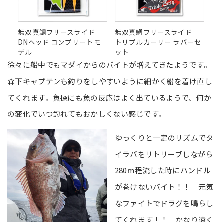
無双真鯛フリースライド
無双真鯛フリースライド
DNヘッド コンプリートモ
トリプルカーリー ラバーセ
デル
ット
徐々に船中でもマダイからのバイトが増えてきたようです。
森下キャプテンも釣りをしやすいように細かく船を着け直し
てくれます。魚探にも魚の反応はよく出ているようで、何か
の変化でいつ釣れてもおかしくない感じです。
ゆっくりと一定のリズムでタ
イラバをリトリーブしながら
280ⅿ程流した時にハンドル
が巻けないバイト！！ 元気
なファイトでドラグを鳴らし
てくれます！！ かなり遠く