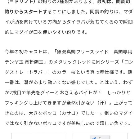
（＝ドリフト）
の釣りの2種類があります。
最初は、同調の
釣りからスタート
することにしました。同調の釣りは、マダ
イが頭を向けている方向からタイラバが落ちてくるので瞬間
的にマダイが口を使いやすい釣りです。
今年の初キャストは、「無双真鯛フリースライド 真鯛専用
テンヤ玉 潮斬鯛玉」のメタリックレッドに同シリーズ「ロン
グストレートラバー」のカラー桜という真っ赤仕様です。朝
一番は、潮があまり動いてない感じでした。とはいえ、わず
か2投目で竿先をグイーとおさえるバイトが！ しっかりと
フッキングし上げてきますが全然引かない（汗）。上がって
きたのは、大きなボッコ（カサゴ）でした…。狙いのマダイ
ではなく引かないボッコですが美味しいので嬉しい魚です。