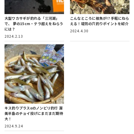
大型ワカサギが釣れる「三河湖」
こんなところに根魚が!?
手軽にねら
で、
夢の15cm・テラ超えをねらう
える！堤防の穴釣りポイントを紹介
には？
2024.4.30
2024.2.13
キス釣りプラスαのノンビリ釣行
渥
美半島のチョイ投げにまだまだ期待
大！
2024.9.24