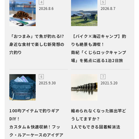
2026.8.6
2026.8.7
「おつまみ」で魚が釣れる!?
【バイク×海辺キャンプ】釣
身近な食材で楽しむ新発想の
りも絶景も満喫！
穴釣り
南紀「くじらロックキャンプ
場」を拠点に巡る1泊2日旅
2025.9.30
2021.5.20
100均アイテムで釣りギア
縮められなくなった振出竿ど
DIY！
うしてますか？
カスタム＆快適収納！フッ
1人でもできる固着解消法
ク・ルアーケースのアイデア