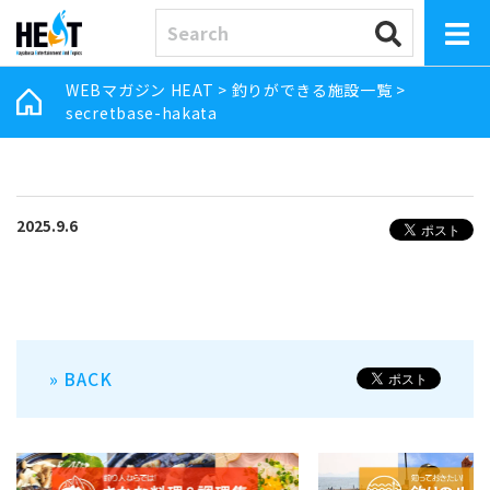
WEBマガジン HEAT
>
釣りができる施設一覧
>
secretbase-hakata
2025.9.6
» BACK