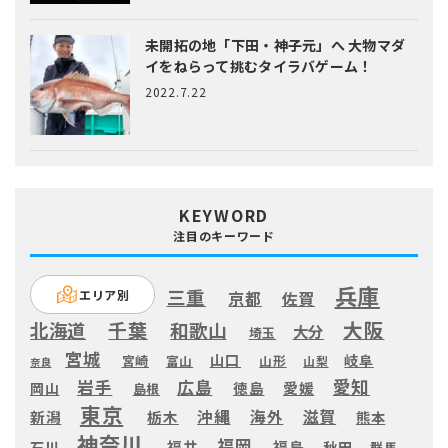
未開拓の地「下田・神子元」へ
大物マダ
イをねらって挑むタイラバゲーム！
2022.7.22
KEYWORD
注目のキーワード
兵庫
三重
エリア別
京都
佐賀
大阪
千葉
北海道
和歌山
大分
埼玉
宮城
山口
岐阜
宮崎
富山
山形
山梨
奈良
愛知
広島
岩手
徳島
愛媛
岡山
島根
東京
滋賀
沖縄
海外
新潟
栃木
熊本
神奈川
福岡
福井
福島
秋田
石川
群馬