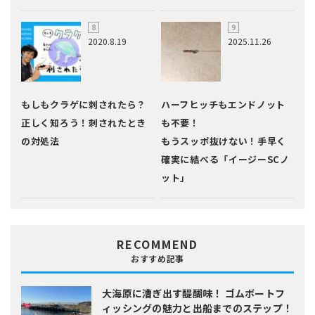
2020.8.19
2025.11.26
もしもクラゲに刺されたら？
ハーフヒッチもエンドノット
正しく知ろう！刺されたとき
も不要！
の対処法
もうスッポ抜けない！手早く
確実に結べる「イージーSCノ
ット」
RECOMMEND
おすすめ記事
大海原に漕ぎ出す醍醐味！
ゴムボートフ
ィッシングの魅力と出船までのステップ！