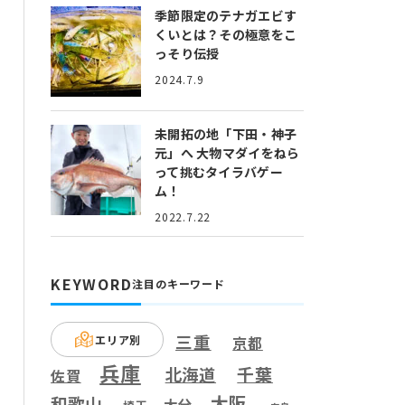
季節限定のテナガエビす
くいとは？
その極意をこ
っそり伝授
2024.7.9
未開拓の地「下田・神子
元」へ
大物マダイをねら
って挑むタイラバゲー
ム！
2022.7.22
KEYWORD
注目のキーワード
三重
エリア別
京都
兵庫
千葉
北海道
佐賀
大阪
和歌山
大分