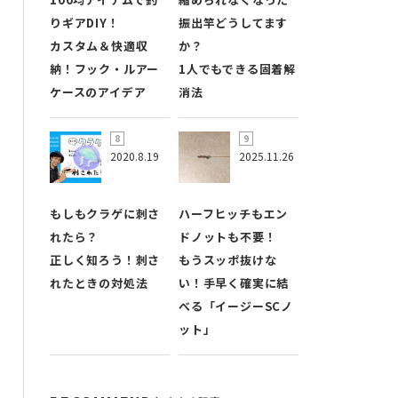
りギアDIY！
振出竿どうしてます
カスタム＆快適収
か？
納！フック・ルアー
1人でもできる固着解
ケースのアイデア
消法
2020.8.19
2025.11.26
もしもクラゲに刺さ
ハーフヒッチもエン
れたら？
ドノットも不要！
正しく知ろう！刺さ
もうスッポ抜けな
れたときの対処法
い！手早く確実に結
べる「イージーSCノ
ット」