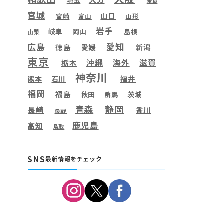
埼玉
奈良
宮城
山口
宮崎
富山
山形
岩手
岐阜
岡山
島根
山梨
愛知
広島
徳島
愛媛
新潟
東京
滋賀
沖縄
海外
栃木
神奈川
福井
熊本
石川
福岡
福島
秋田
茨城
群馬
静岡
青森
長崎
香川
長野
鹿児島
高知
鳥取
SNS
最新情報をチェック